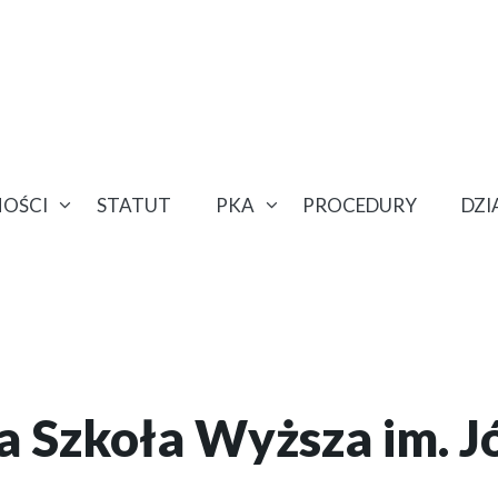
OŚCI
STATUT
PKA
PROCEDURY
DZ
a Szkoła Wyższa im. J