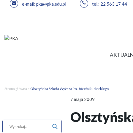
e-mail: pka@pka.edu.pl
tel.: 22 563 17 44
Przejdź
do
treści
AKTUALN
Strona główna
>
Olsztyńska Szkoła Wyższa im. Józefa Rusieckiego
7 maja 2009
Olsztyńsk