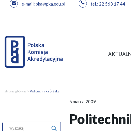
e-mail: pka@pka.edu.pl
tel.: 22 563 17 44
Przejdź
do
treści
AKTUALN
Strona główna
>
Politechnika Śląska
5 marca 2009
Politechni