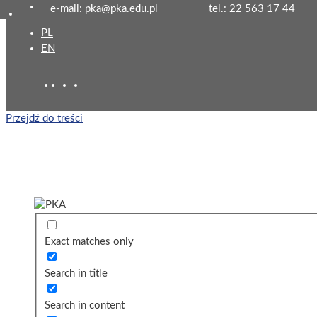
e-mail: pka@pka.edu.pl
tel.: 22 563 17 44
PL
EN
Przejdź do treści
Exact matches only
Search in title
Search in content