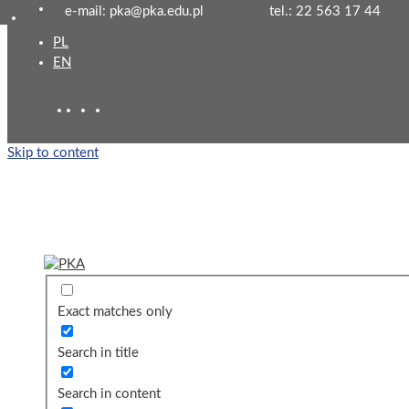
e-mail: pka@pka.edu.pl
tel.: 22 563 17 44
PL
EN
Skip to content
Exact matches only
Search in title
Search in content