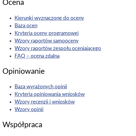
Ocena
Kierunki wyznaczone do oceny
Baza ocen
Kryteria oceny programowej
Wzory raportów samooceny
Wzory raportów zespołu oceniającego
FAQ – ocena zdalna
Opiniowanie
Baza wyrażonych opinii
Kryteria opiniowania wniosków
Wzory recenzji i wniosków
Wzory opinii
Współpraca