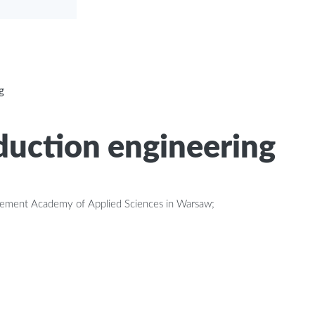
g
uction engineering
agement Academy of Applied Sciences in Warsaw;