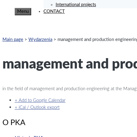
International projects
Menu
CONTACT
Main page
>
Wydarzenia
>
management and production engineerin
management and prod
in the field of management and production engineering at the Man
+ Add to Google Calendar
+ iCal / Outlook export
O PKA