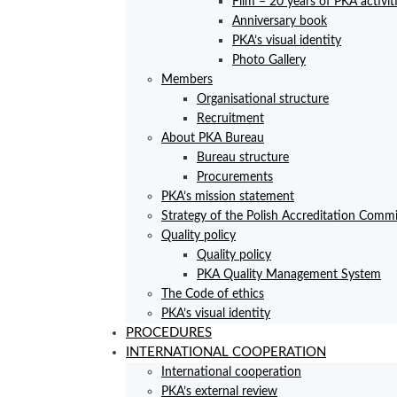
Film – 20 years of PKA activit
Anniversary book
PKA’s visual identity
Photo Gallery
Members
Organisational structure
Recruitment
About PKA Bureau
Bureau structure
Procurements
PKA’s mission statement
Strategy of the Polish Accreditation Commi
Quality policy
Quality policy
PKA Quality Management System
The Code of ethics
PKA’s visual identity
PROCEDURES
INTERNATIONAL COOPERATION
International cooperation
PKA’s external review