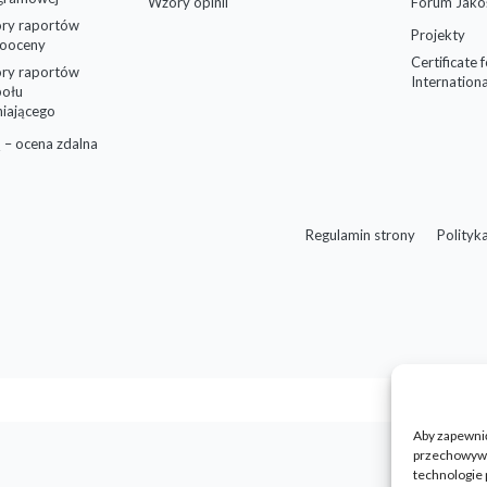
Wzory opinii
Forum Jako
ry raportów
Projekty
ooceny
Certificate 
ry raportów
Internationa
połu
niającego
 – ocena zdalna
Regulamin strony
Polityk
Aby zapewnić 
przechowywan
technologie 