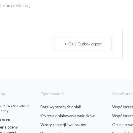
technice Łódzkiej;
+ iCal / Outlook export
ena
Opiniowanie
Współprac
runki wyznaczone
Baza wyrażonych opinii
Współpraca
oceny
Kryteria opiniowania wniosków
Współprac
a ocen
Wzory recenzji i wniosków
Ocena zewn
eria oceny
gramowej