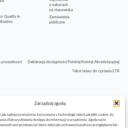
ści
o naborach
na stanowiska
for Quality in
Zamówienia
lisation
publiczne
a prywatności
Deklaracja dostępności Polskiej Komisji Akredytacyjnej
Tekst łatwy do czytania ETR
Zarządzaj zgodą
jak najlepsze wrażenia, korzystamy z technologii, takich jak pliki cookie, do
ia i/lub uzyskiwania dostępu do informacji o urządzeniu. Zgoda na te
pozwoli nam przetwarzać dane, takie jak zachowanie podczas przeglądania lub