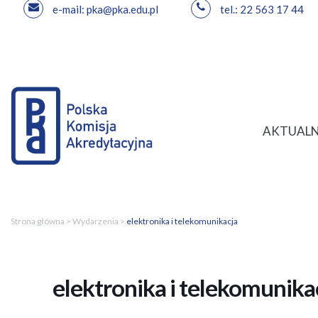
e-mail: pka@pka.edu.pl
tel.: 22 563 17 44
Przejdź
do
treści
AKTUALN
Strona główna
>
Wydarzenia
>
elektronika i telekomunikacja
elektronika i telekomunika