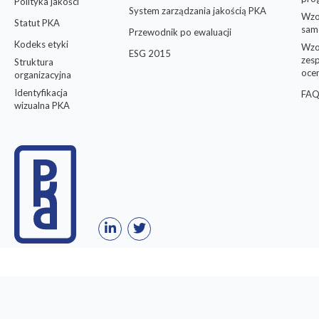
Polityka jakości
System zarządzania jakością PKA
Wzo
Statut PKA
sam
Przewodnik po ewaluacji
Kodeks etyki
Wzo
ESG 2015
zes
Struktura
oce
organizacyjna
Identyfikacja
FAQ
wizualna PKA