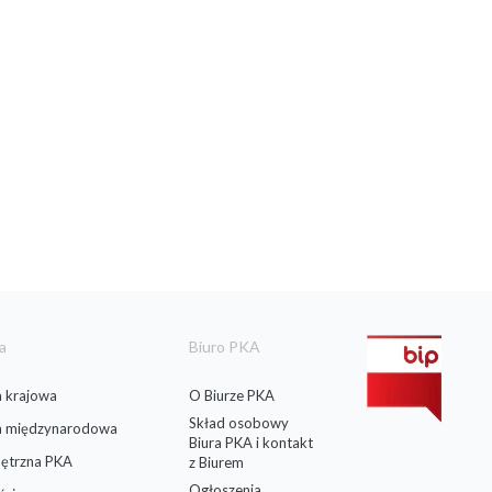
a
Biuro PKA
 krajowa
O Biurze PKA
Skład osobowy
a międzynarodowa
Biura PKA i kontakt
ętrzna PKA
z Biurem
Ogłoszenia