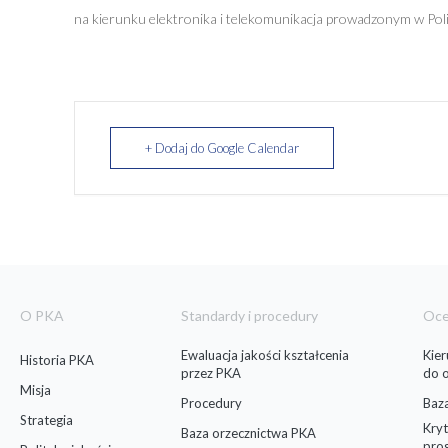
na kierunku elektronika i telekomunikacja prowadzonym w Poli
+ Dodaj do Google Calendar
O PKA
Standardy i procedury
Oc
Ewaluacja jakości kształcenia
Kie
Historia PKA
przez PKA
do 
Misja
Procedury
Baz
Strategia
Kryt
Baza orzecznictwa PKA
pro