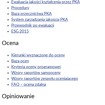
Ewaluacja jakości kształcenia przez PKA
Procedury
Baza orzecznictwa PKA
System zarządzania jakością PKA
Przewodnik po ewaluacji
ESG 2015
Ocena
Kierunki wyznaczone do oceny
Baza ocen
Kryteria oceny programowej
Wzory raportów samooceny
Wzory raportów zespołu oceniającego
FAQ – ocena zdalna
Opiniowanie