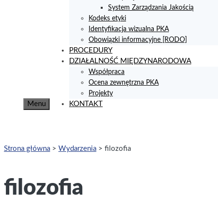
System Zarządzania Jakością
Kodeks etyki
Identyfikacja wizualna PKA
Obowiązki informacyjne [RODO]
PROCEDURY
DZIAŁALNOŚĆ MIĘDZYNARODOWA
Współpraca
Ocena zewnętrzna PKA
Projekty
Menu
KONTAKT
Strona główna
>
Wydarzenia
>
filozofia
filozofia