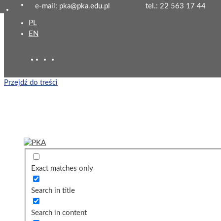
e-mail: pka@pka.edu.pl
tel.: 22 563 17 44
PL
EN
Przejdź do treści
Exact matches only
Search in title
Search in content