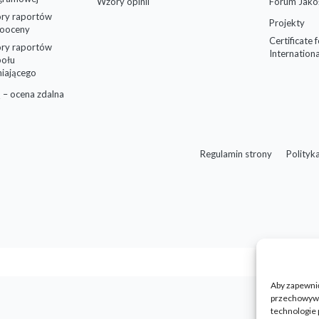
Wzory opinii
Forum Jako
ry raportów
Projekty
ooceny
Certificate 
ry raportów
Internationa
połu
niającego
 – ocena zdalna
Regulamin strony
Polityk
Aby zapewnić 
przechowywan
technologie 