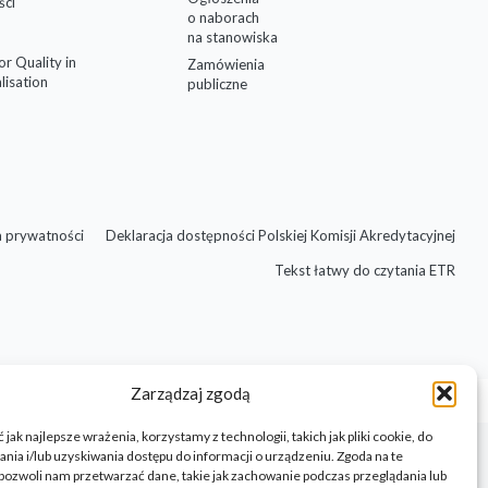
ści
o naborach
na stanowiska
for Quality in
Zamówienia
lisation
publiczne
a prywatności
Deklaracja dostępności Polskiej Komisji Akredytacyjnej
Tekst łatwy do czytania ETR
Zarządzaj zgodą
jak najlepsze wrażenia, korzystamy z technologii, takich jak pliki cookie, do
ia i/lub uzyskiwania dostępu do informacji o urządzeniu. Zgoda na te
pozwoli nam przetwarzać dane, takie jak zachowanie podczas przeglądania lub