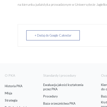
na kierunku judaistyka prowadzonym w Uniwersytecie Jagiell
+ Dodaj do Google Calendar
O PKA
Standardy i procedury
Oc
Ewaluacja jakości kształcenia
Kie
Historia PKA
przez PKA
do 
Misja
Procedury
Baz
Strategia
Kryt
Baza orzecznictwa PKA
pro