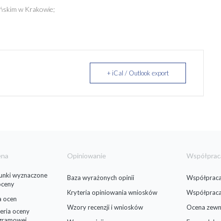
ońskim w Krakowie;
+ iCal / Outlook export
ena
Opiniowanie
Współprac
runki wyznaczone
Baza wyrażonych opinii
Współpraca
oceny
Kryteria opiniowania wniosków
Współprac
a ocen
Wzory recenzji i wniosków
Ocena zewn
eria oceny
gramowej