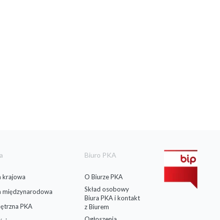
a
Biuro PKA
 krajowa
O Biurze PKA
Skład osobowy
a międzynarodowa
Biura PKA i kontakt
ętrzna PKA
z Biurem
Ogłoszenia