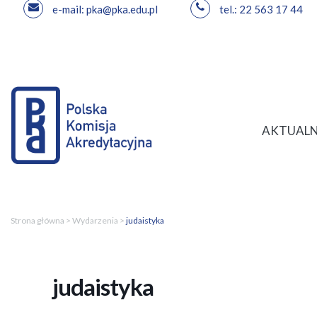
e-mail: pka@pka.edu.pl
tel.: 22 563 17 44
Przejdź
do
treści
AKTUALN
Strona główna
>
Wydarzenia
>
judaistyka
judaistyka