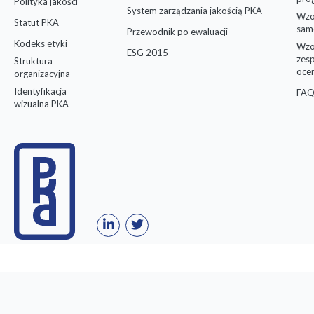
Polityka jakości
System zarządzania jakością PKA
Wzo
Statut PKA
sam
Przewodnik po ewaluacji
Kodeks etyki
Wzo
ESG 2015
zes
Struktura
oce
organizacyjna
Identyfikacja
FAQ
wizualna PKA