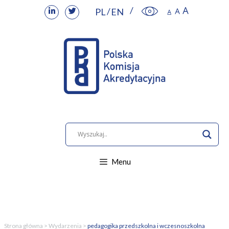
PL
EN
Przejdź
do
treści
Menu
Strona główna
>
Wydarzenia
>
pedagogika przedszkolna i wczesnoszkolna