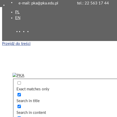
e-mail: pka@pka.edu.pl
tel.: 22 563 17 44
PL
EN
Przejdź do treści
Exact matches only
Search in title
Search in content