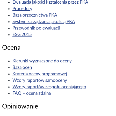
Ewaluacja jakości kształcenia przez PKA
Procedury
Baza orzecznictwa PKA
System zarządzania jakością PKA
Przewodnik po ewaluacji
ESG 2015
Ocena
Kierunki wyznaczone do oceny
Baza ocen
Kryteria oceny programowej
Wzory raportów samooceny
Wzory raportów zespołu oceniającego
FAQ – ocena zdalna
Opiniowanie