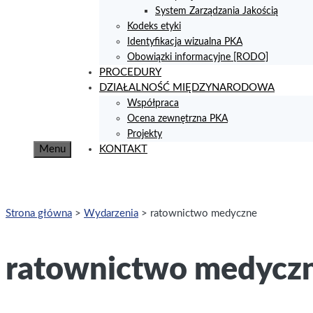
System Zarządzania Jakością
Kodeks etyki
Identyfikacja wizualna PKA
Obowiązki informacyjne [RODO]
PROCEDURY
DZIAŁALNOŚĆ MIĘDZYNARODOWA
Współpraca
Ocena zewnętrzna PKA
Projekty
Menu
KONTAKT
Strona główna
>
Wydarzenia
>
ratownictwo medyczne
ratownictwo medycz