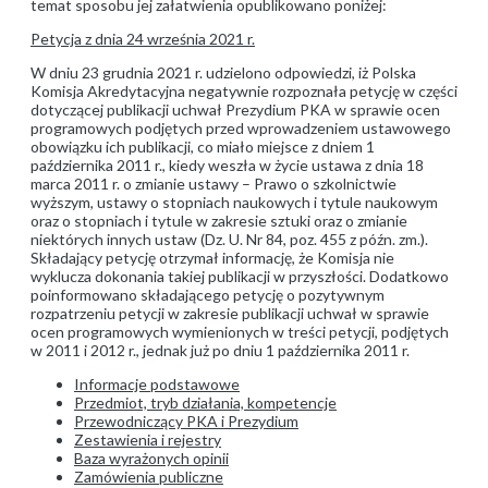
temat sposobu jej załatwienia opublikowano poniżej:
Petycja z dnia 24 września 2021 r.
W dniu 23 grudnia 2021 r. udzielono odpowiedzi, iż Polska
Komisja Akredytacyjna negatywnie rozpoznała petycję w części
dotyczącej publikacji uchwał Prezydium PKA w sprawie ocen
programowych podjętych przed wprowadzeniem ustawowego
obowiązku ich publikacji, co miało miejsce z dniem 1
października 2011 r., kiedy weszła w życie ustawa z dnia 18
marca 2011 r. o zmianie ustawy – Prawo o szkolnictwie
wyższym, ustawy o stopniach naukowych i tytule naukowym
oraz o stopniach i tytule w zakresie sztuki oraz o zmianie
niektórych innych ustaw (Dz. U. Nr 84, poz. 455 z późn. zm.).
Składający petycję otrzymał informację, że Komisja nie
wyklucza dokonania takiej publikacji w przyszłości. Dodatkowo
poinformowano składającego petycję o pozytywnym
rozpatrzeniu petycji w zakresie publikacji uchwał w sprawie
ocen programowych wymienionych w treści petycji, podjętych
w 2011 i 2012 r., jednak już po dniu 1 października 2011 r.
Informacje podstawowe
Przedmiot, tryb działania, kompetencje
Przewodniczący PKA i Prezydium
Zestawienia i rejestry
Baza wyrażonych opinii
Zamówienia publiczne