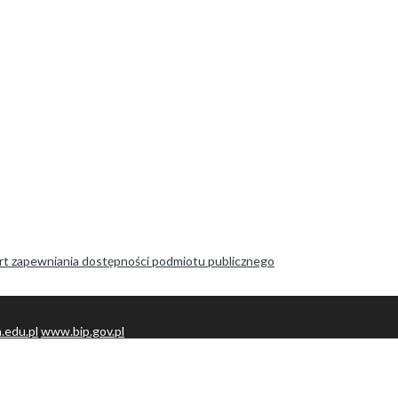
port zapewniania dostępności podmiotu publicznego
.edu.pl
www.bip.gov.pl