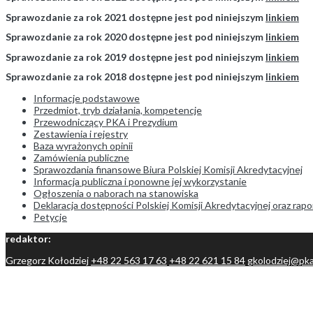
Sprawozdanie za rok 2021 dostępne jest pod niniejszym
linkiem
Sprawozdanie za rok 2020 dostępne jest pod niniejszym
linkiem
Sprawozdanie za rok 2019 dostępne jest pod niniejszym
linkiem
Sprawozdanie za rok 2018 dostępne jest pod niniejszym
linkiem
Informacje podstawowe
Przedmiot, tryb działania, kompetencje
Przewodniczący PKA i Prezydium
Zestawienia i rejestry
Baza wyrażonych opinii
Zamówienia publiczne
Sprawozdania finansowe Biura Polskiej Komisji Akredytacyjnej
Informacja publiczna i ponowne jej wykorzystanie
Ogłoszenia o naborach na stanowiska
Deklaracja dostępności Polskiej Komisji Akredytacyjnej oraz ra
Petycje
redaktor:
Grzegorz Kołodziej
+48 22 563 17 63
+48 22 621 15 84
gkolodziej@pka