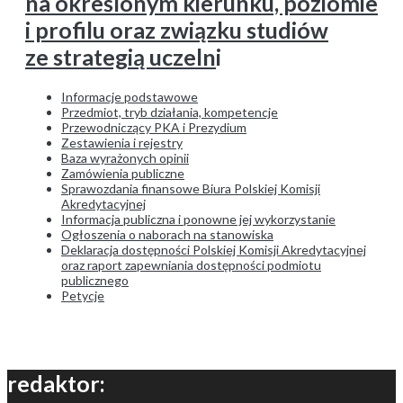
na określonym kierunku, poziomie
i profilu oraz związku studiów
ze strategią uczeln
i
Informacje podstawowe
Przedmiot, tryb działania, kompetencje
Przewodniczący PKA i Prezydium
Zestawienia i rejestry
Baza wyrażonych opinii
Zamówienia publiczne
Sprawozdania finansowe Biura Polskiej Komisji
Akredytacyjnej
Informacja publiczna i ponowne jej wykorzystanie
Ogłoszenia o naborach na stanowiska
Deklaracja dostępności Polskiej Komisji Akredytacyjnej
oraz raport zapewniania dostępności podmiotu
publicznego
Petycje
redaktor: