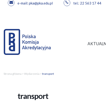
e-mail: pka@pka.edu.pl
tel.: 22 563 17 44
Przejdź
do
treści
AKTUALN
Strona główna
>
Wydarzenia
>
transport
transport