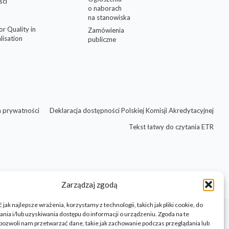
ści
o naborach
na stanowiska
for Quality in
Zamówienia
lisation
publiczne
a prywatności
Deklaracja dostępności Polskiej Komisji Akredytacyjnej
Tekst łatwy do czytania ETR
Zarządzaj zgodą
jak najlepsze wrażenia, korzystamy z technologii, takich jak pliki cookie, do
ia i/lub uzyskiwania dostępu do informacji o urządzeniu. Zgoda na te
pozwoli nam przetwarzać dane, takie jak zachowanie podczas przeglądania lub