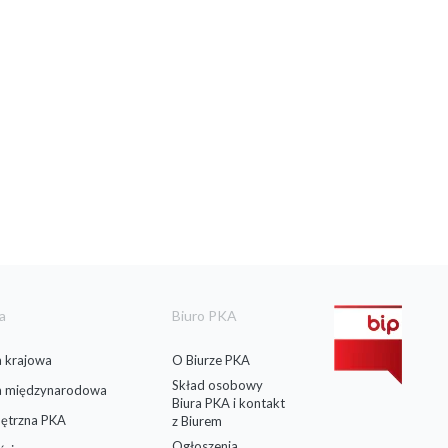
a
Biuro PKA
 krajowa
O Biurze PKA
Skład osobowy
a międzynarodowa
Biura PKA i kontakt
ętrzna PKA
z Biurem
Ogłoszenia