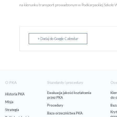
na kierunku transport prowadzonym w Podkarpackiej Szkole Wy
+ Dodaj do Google Calendar
O PKA
Standardy i procedury
Oc
Ewaluacja jakości kształcenia
Kie
Historia PKA
przez PKA
do 
Misja
Procedury
Baz
Strategia
Kryt
Baza orzecznictwa PKA
pro