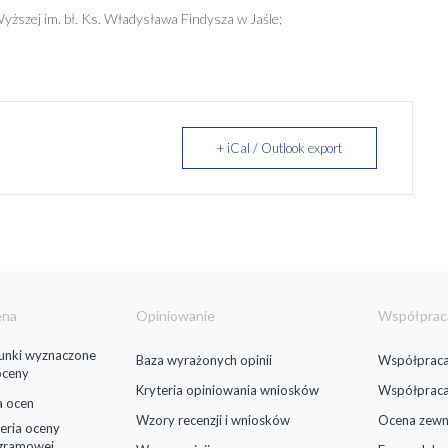
ższej im. bł. Ks. Władysława Findysza w Jaśle;
+ iCal / Outlook export
ena
Opiniowanie
Współprac
runki wyznaczone
Baza wyrażonych opinii
Współpraca
oceny
Kryteria opiniowania wniosków
Współprac
a ocen
Wzory recenzji i wniosków
Ocena zewn
eria oceny
gramowej