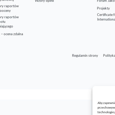
Wzory opinii
Forum Jako
ry raportów
Projekty
ooceny
Certificate 
ry raportów
Internationa
połu
niającego
 – ocena zdalna
Regulamin strony
Polityk
Aby zapewnić 
przechowywan
technologie 