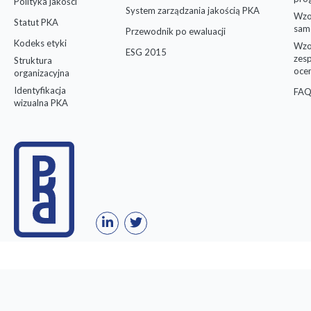
Polityka jakości
System zarządzania jakością PKA
Wzo
Statut PKA
sam
Przewodnik po ewaluacji
Kodeks etyki
Wzo
ESG 2015
zes
Struktura
oce
organizacyjna
Identyfikacja
FAQ
wizualna PKA