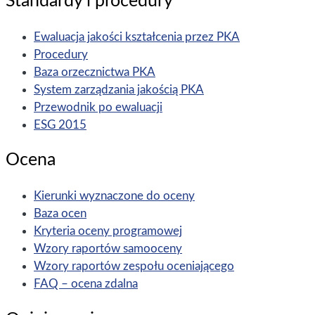
Standardy i procedury
Ewaluacja jakości kształcenia przez PKA
Procedury
Baza orzecznictwa PKA
System zarządzania jakością PKA
Przewodnik po ewaluacji
ESG 2015
Ocena
Kierunki wyznaczone do oceny
Baza ocen
Kryteria oceny programowej
Wzory raportów samooceny
Wzory raportów zespołu oceniającego
FAQ – ocena zdalna