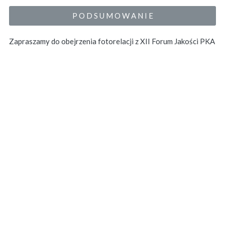
P O D S U M O W A N I E
Zapraszamy do obejrzenia fotorelacji z XII Forum Jakości PKA