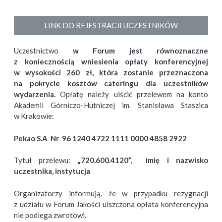
LINK DO REJESTRACJI UCZESTNIKÓW
Uczestnictwo
w Forum jest równoznaczne
z koniecznością wniesienia opłaty konferencyjnej
w wysokości 260 zł, która zostanie przeznaczona
na pokrycie kosztów cateringu dla uczestników
wydarzenia.
Opłatę należy uiścić przelewem na konto
Akademii Górniczo-Hutniczej im. Stanisława Staszica
w Krakowie:
Pekao S.A Nr 96 1240 4722 1111 0000 4858 2922
Tytuł przelewu:
„720.600.4120”, imię i nazwisko
uczestnika, instytucja
Organizatorzy informują, że w przypadku rezygnacji
z udziału w Forum Jakości uiszczona opłata konferencyjna
nie podlega zwrotowi.