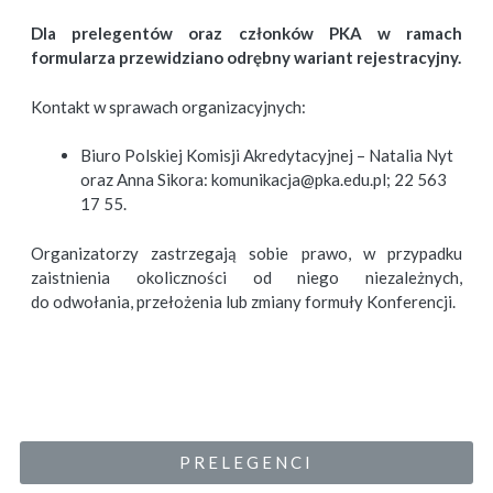
Dla prelegentów oraz członków PKA w ramach
formularza przewidziano odrębny wariant rejestracyjny.
Kontakt w sprawach organizacyjnych:
Biuro Polskiej Komisji Akredytacyjnej – Natalia Nyt
oraz Anna Sikora: komunikacja@pka.edu.pl; 22 563
17 55.
Organizatorzy zastrzegają sobie prawo, w przypadku
zaistnienia okoliczności od niego niezależnych,
do odwołania, przełożenia lub zmiany formuły Konferencji.
P R E L E G E N C I