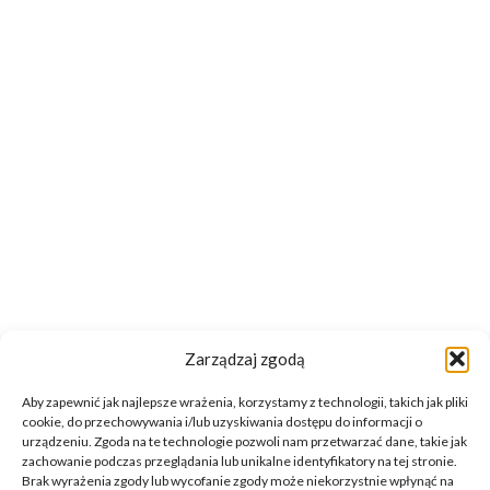
Zarządzaj zgodą
Aby zapewnić jak najlepsze wrażenia, korzystamy z technologii, takich jak pliki
cookie, do przechowywania i/lub uzyskiwania dostępu do informacji o
urządzeniu. Zgoda na te technologie pozwoli nam przetwarzać dane, takie jak
zachowanie podczas przeglądania lub unikalne identyfikatory na tej stronie.
Brak wyrażenia zgody lub wycofanie zgody może niekorzystnie wpłynąć na