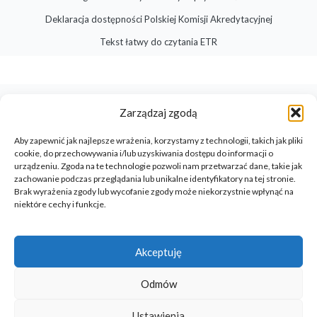
Deklaracja dostępności Polskiej Komisji Akredytacyjnej
Tekst łatwy do czytania ETR
Zarządzaj zgodą
Aby zapewnić jak najlepsze wrażenia, korzystamy z technologii, takich jak pliki
cookie, do przechowywania i/lub uzyskiwania dostępu do informacji o
urządzeniu. Zgoda na te technologie pozwoli nam przetwarzać dane, takie jak
zachowanie podczas przeglądania lub unikalne identyfikatory na tej stronie.
Brak wyrażenia zgody lub wycofanie zgody może niekorzystnie wpłynąć na
niektóre cechy i funkcje.
Akceptuję
Odmów
© 2026 Polska Komisja Akredytacyjna. All rights reserved
Design by Barbara Jura
Ustawienia