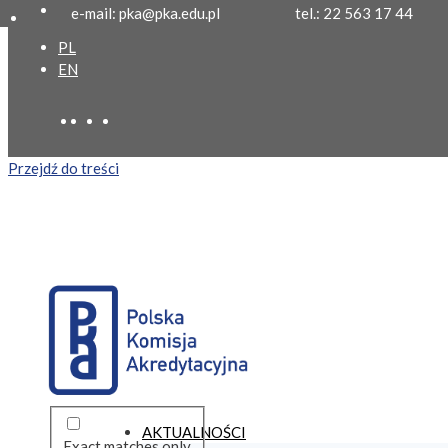
e-mail: pka@pka.edu.pl
tel.: 22 563 17 44
PL
EN
Przejdź do treści
AKTUALNOŚCI
Exact matches only