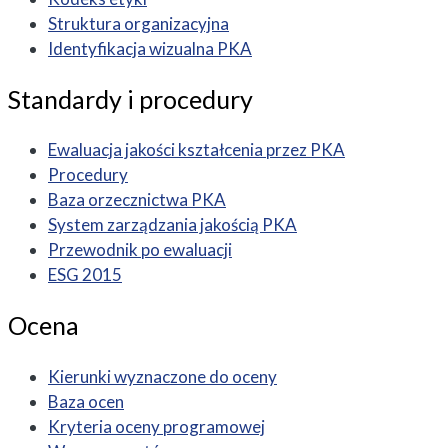
Struktura organizacyjna
Identyfikacja wizualna PKA
Standardy i procedury
Ewaluacja jakości kształcenia przez PKA
Procedury
Baza orzecznictwa PKA
System zarządzania jakością PKA
Przewodnik po ewaluacji
ESG 2015
Ocena
Kierunki wyznaczone do oceny
Baza ocen
Kryteria oceny programowej