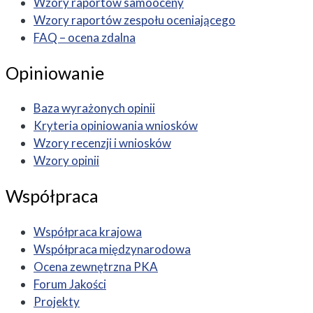
Wzory raportów samooceny
Wzory raportów zespołu oceniającego
FAQ – ocena zdalna
Opiniowanie
Baza wyrażonych opinii
Kryteria opiniowania wniosków
Wzory recenzji i wniosków
Wzory opinii
Współpraca
Współpraca krajowa
Współpraca międzynarodowa
Ocena zewnętrzna PKA
Forum Jakości
Projekty