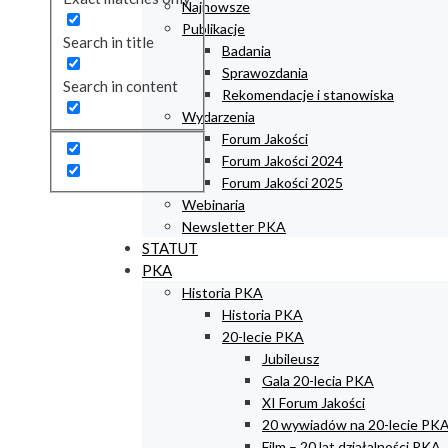
Najnowsze
Publikacje
Search in title
Badania
Sprawozdania
Search in content
Rekomendacje i stanowiska
Wydarzenia
Forum Jakości
Forum Jakości 2024
Forum Jakości 2025
Webinaria
Newsletter PKA
STATUT
PKA
Historia PKA
Historia PKA
20-lecie PKA
Jubileusz
Gala 20-lecia PKA
XI Forum Jakości
20 wywiadów na 20-lecie PK
Film – 20 lat działalności PKA