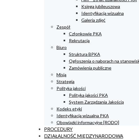
Księga jubileuszowa
Identyfikacja wizualna
Galeria zdjęć
Zespół
Członkowie PKA
Rekrutacja
Biuro
Struktura BPKA
Ogłoszenia o naborach na stanowis
Zamówienia publiczne
Misja
Strategia
Polityka jakości
Polityka jakości PKA
System Zarządzania Jakością
Kodeks etyki
Identyfikacja wizualna PKA
Obowiązki informacyjne [RODO]
PROCEDURY
DZIAŁALNOŚĆ MIĘDZYNARODOWA