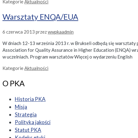
Kategorie
Aktualności
Warsztaty ENQA/EUA
6 czerwca 2013
przez
wwpkaadmin
W dniach 12-13 września 2013 r. w Brukseli odbędą się warsztaty 
Association for Quality Assurance in Higher Education (ENQA) wra
w uczelniach. Program warsztatów Więcej o wydarzeniu English
Kategorie
Aktualności
O PKA
Historia PKA
Misja
Strategia
Polityka jakości
Statut PKA
Kodeks etyki