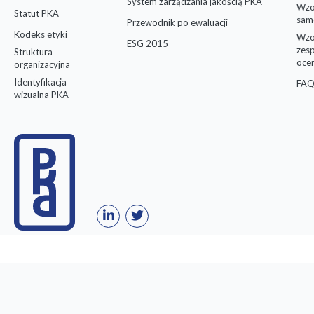
System zarządzania jakością PKA
Wzo
Statut PKA
sam
Przewodnik po ewaluacji
Kodeks etyki
Wzo
ESG 2015
zes
Struktura
oce
organizacyjna
Identyfikacja
FAQ
wizualna PKA