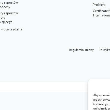
ry raportów
Projekty
ooceny
Certificate 
ry raportów
Internationa
połu
niającego
 – ocena zdalna
Regulamin strony
Polityk
Aby zapewnić 
przechowywan
technologie 
unikalne ide