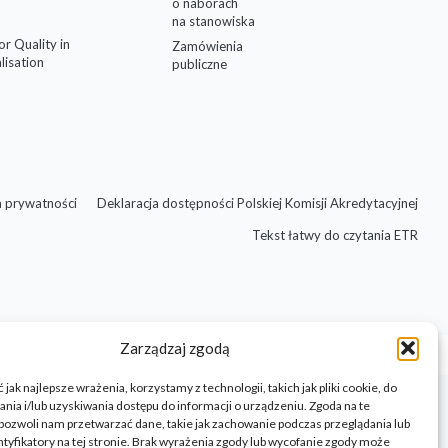
o naborach
na stanowiska
for Quality in
Zamówienia
lisation
publiczne
a prywatności
Deklaracja dostępności Polskiej Komisji Akredytacyjnej
Tekst łatwy do czytania ETR
Zarządzaj zgodą
jak najlepsze wrażenia, korzystamy z technologii, takich jak pliki cookie, do
ia i/lub uzyskiwania dostępu do informacji o urządzeniu. Zgoda na te
pozwoli nam przetwarzać dane, takie jak zachowanie podczas przeglądania lub
ntyfikatory na tej stronie. Brak wyrażenia zgody lub wycofanie zgody może