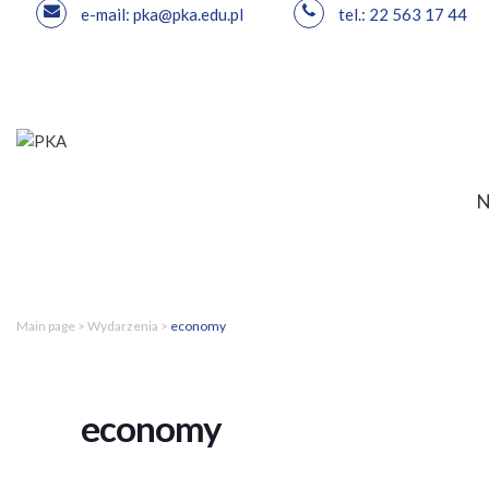
e-mail: pka@pka.edu.pl
tel.: 22 563 17 44
Skip
to
content
Main page
>
Wydarzenia
>
economy
economy