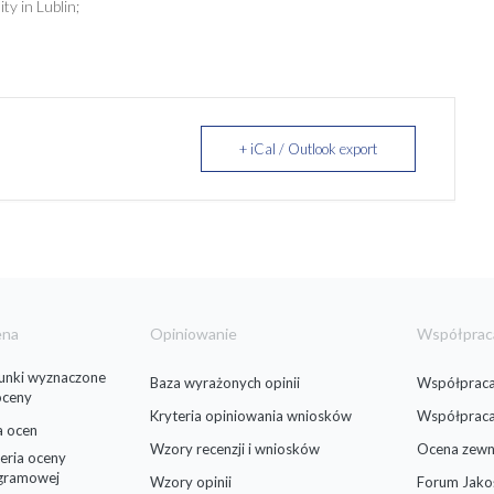
ty in Lublin;
+ iCal / Outlook export
ena
Opiniowanie
Współprac
runki wyznaczone
Baza wyrażonych opinii
Współpraca
oceny
Kryteria opiniowania wniosków
Współprac
a ocen
Wzory recenzji i wniosków
Ocena zewn
eria oceny
gramowej
Wzory opinii
Forum Jako