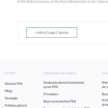
in the field of economy at the Maria Skłodowska-Curie Universi
+ Add to Google Calendar
O PKA
Standardy i procedury
Oc
Ewaluacja jakości kształcenia
Kie
Historia PKA
przez PKA
do 
Misja
Procedury
Baz
Strategia
Kryt
Baza orzecznictwa PKA
pro
Polityka jakości