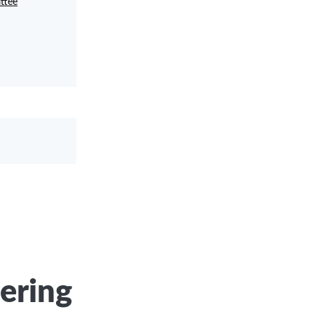
ttee
ering