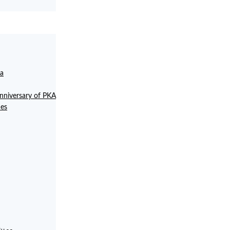
la
anniversary of PKA
ies