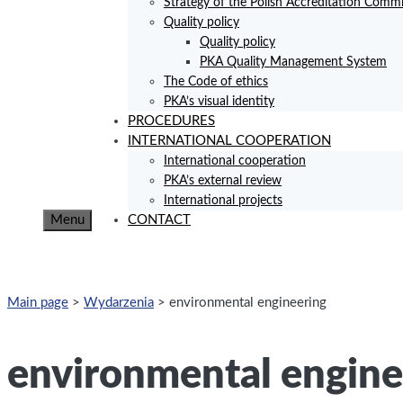
Strategy of the Polish Accreditation Commi
Quality policy
Quality policy
PKA Quality Management System
The Code of ethics
PKA’s visual identity
PROCEDURES
INTERNATIONAL COOPERATION
International cooperation
PKA’s external review
International projects
Menu
CONTACT
Main page
>
Wydarzenia
>
environmental engineering
environmental engine