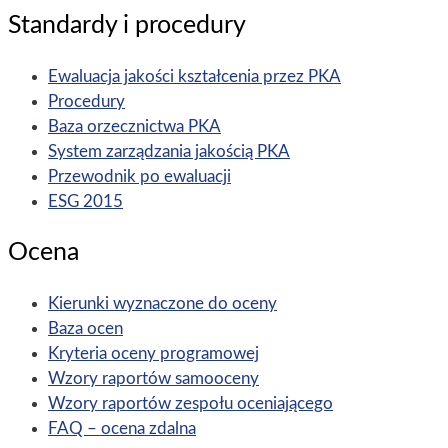
Standardy i procedury
Ewaluacja jakości kształcenia przez PKA
Procedury
Baza orzecznictwa PKA
System zarządzania jakością PKA
Przewodnik po ewaluacji
ESG 2015
Ocena
Kierunki wyznaczone do oceny
Baza ocen
Kryteria oceny programowej
Wzory raportów samooceny
Wzory raportów zespołu oceniającego
FAQ – ocena zdalna