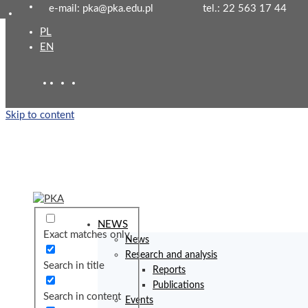
e-mail: pka@pka.edu.pl
tel.: 22 563 17 44
PL
EN
Skip to content
NEWS
Exact matches only
News
Research and analysis
Search in title
Reports
Publications
Search in content
Events