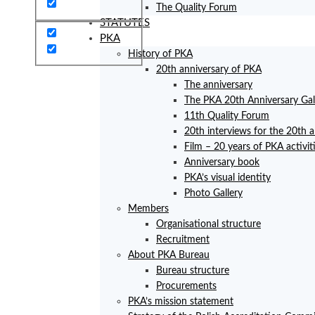
The Quality Forum
STATUTES
PKA
History of PKA
20th anniversary of PKA
The anniversary
The PKA 20th Anniversary Ga
11th Quality Forum
20th interviews for the 20th 
Film – 20 years of PKA activit
Anniversary book
PKA’s visual identity
Photo Gallery
Members
Organisational structure
Recruitment
About PKA Bureau
Bureau structure
Procurements
PKA’s mission statement