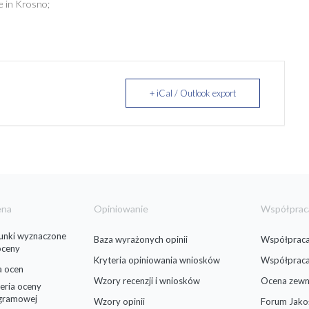
ge in Krosno;
+ iCal / Outlook export
ena
Opiniowanie
Współprac
runki wyznaczone
Baza wyrażonych opinii
Współpraca
oceny
Kryteria opiniowania wniosków
Współprac
a ocen
Wzory recenzji i wniosków
Ocena zewn
eria oceny
gramowej
Wzory opinii
Forum Jako