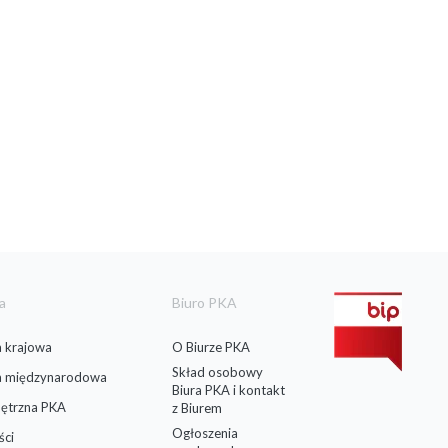
a
Biuro PKA
 krajowa
O Biurze PKA
Skład osobowy
a międzynarodowa
Biura PKA i kontakt
ętrzna PKA
z Biurem
Ogłoszenia
ści