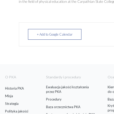
in the field of physical education at the Carpathian State Colle
+ Add to Google Calendar
O PKA
Standardy i procedury
Oc
Ewaluacja jakości kształcenia
Kie
Historia PKA
przez PKA
do 
Misja
Procedury
Baz
Strategia
Kryt
Baza orzecznictwa PKA
pro
Polityka jakości