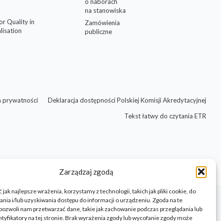
o naborach
na stanowiska
for Quality in
Zamówienia
lisation
publiczne
a prywatności
Deklaracja dostępności Polskiej Komisji Akredytacyjnej
Tekst łatwy do czytania ETR
Zarządzaj zgodą
jak najlepsze wrażenia, korzystamy z technologii, takich jak pliki cookie, do
ia i/lub uzyskiwania dostępu do informacji o urządzeniu. Zgoda na te
pozwoli nam przetwarzać dane, takie jak zachowanie podczas przeglądania lub
ntyfikatory na tej stronie. Brak wyrażenia zgody lub wycofanie zgody może