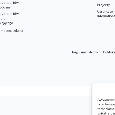
ry raportów
Projekty
ooceny
Certificate 
ry raportów
Internationa
połu
niającego
 – ocena zdalna
Regulamin strony
Polityk
Aby zapewnić 
przechowywan
technologie 
unikalne ide