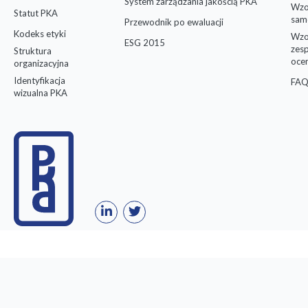
System zarządzania jakością PKA
Wzo
Statut PKA
sam
Przewodnik po ewaluacji
Kodeks etyki
Wzo
ESG 2015
zes
Struktura
oce
organizacyjna
Identyfikacja
FAQ
wizualna PKA