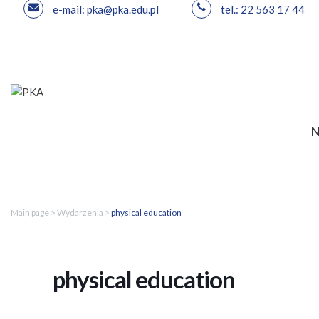
e-mail: pka@pka.edu.pl
tel.: 22 563 17 44
Skip
to
content
Main page
>
Wydarzenia
>
physical education
physical education