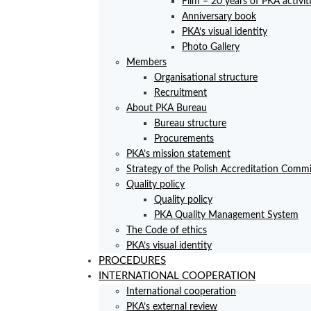
Film – 20 years of PKA activit
Anniversary book
PKA’s visual identity
Photo Gallery
Members
Organisational structure
Recruitment
About PKA Bureau
Bureau structure
Procurements
PKA’s mission statement
Strategy of the Polish Accreditation Commi
Quality policy
Quality policy
PKA Quality Management System
The Code of ethics
PKA’s visual identity
PROCEDURES
INTERNATIONAL COOPERATION
International cooperation
PKA’s external review