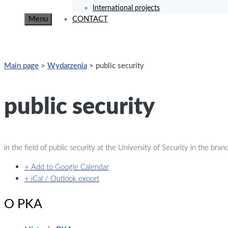
International projects
Menu
CONTACT
Main page
>
Wydarzenia
>
public security
public security
in the field of public security at the University of Security in the bran
+ Add to Google Calendar
+ iCal / Outlook export
O PKA