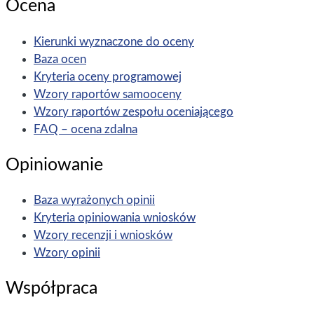
Ocena
Kierunki wyznaczone do oceny
Baza ocen
Kryteria oceny programowej
Wzory raportów samooceny
Wzory raportów zespołu oceniającego
FAQ – ocena zdalna
Opiniowanie
Baza wyrażonych opinii
Kryteria opiniowania wniosków
Wzory recenzji i wniosków
Wzory opinii
Współpraca