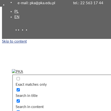
e-mail: pka@pka.edu.pl
tel.: 22 563 17 44
PL
EN
Skip to content
Exact matches only
Search in title
Search in content