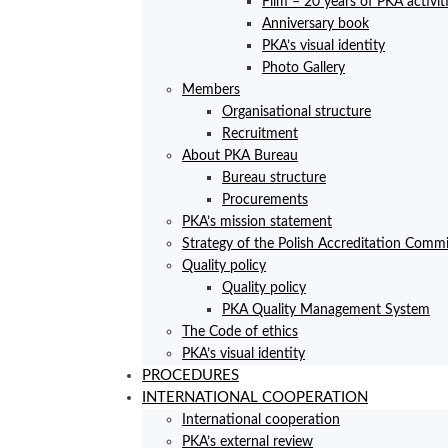
Film – 20 years of PKA activit
Anniversary book
PKA’s visual identity
Photo Gallery
Members
Organisational structure
Recruitment
About PKA Bureau
Bureau structure
Procurements
PKA’s mission statement
Strategy of the Polish Accreditation Commi
Quality policy
Quality policy
PKA Quality Management System
The Code of ethics
PKA’s visual identity
PROCEDURES
INTERNATIONAL COOPERATION
International cooperation
PKA’s external review