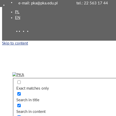
e-mail: pka@pka.edu.pl
tel.: 22 563 17 44
PL
EN
Skip to content
Exact matches only
Search in title
Search in content