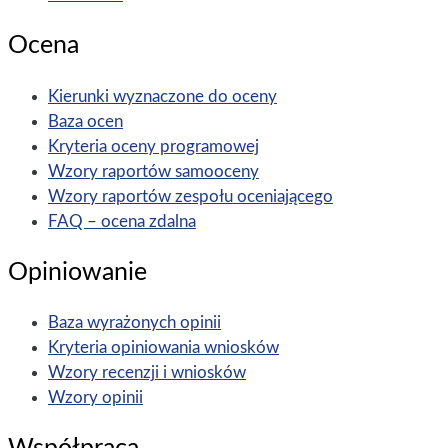
Ocena
Kierunki wyznaczone do oceny
Baza ocen
Kryteria oceny programowej
Wzory raportów samooceny
Wzory raportów zespołu oceniającego
FAQ – ocena zdalna
Opiniowanie
Baza wyrażonych opinii
Kryteria opiniowania wniosków
Wzory recenzji i wniosków
Wzory opinii