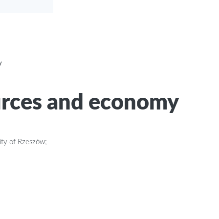
y
urces and economy
ity of Rzeszów;