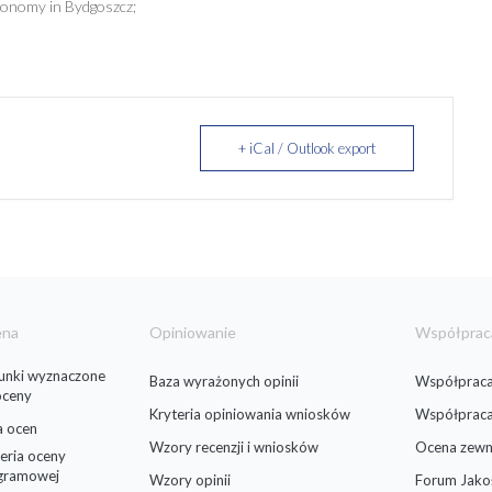
Economy in Bydgoszcz;
+ iCal / Outlook export
ena
Opiniowanie
Współprac
runki wyznaczone
Baza wyrażonych opinii
Współpraca
oceny
Kryteria opiniowania wniosków
Współprac
a ocen
Wzory recenzji i wniosków
Ocena zewn
eria oceny
gramowej
Wzory opinii
Forum Jako