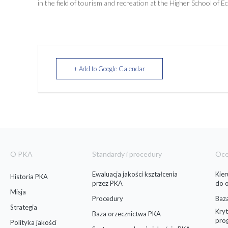
in the field of tourism and recreation at the Higher School of 
+ Add to Google Calendar
O PKA
Standardy i procedury
Oc
Ewaluacja jakości kształcenia
Kie
Historia PKA
przez PKA
do 
Misja
Procedury
Baz
Strategia
Kryt
Baza orzecznictwa PKA
pro
Polityka jakości