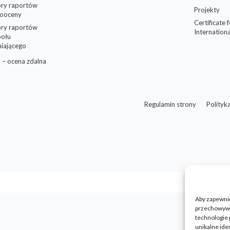
ry raportów
Projekty
ooceny
Certificate 
ry raportów
Internationa
połu
niającego
 – ocena zdalna
Regulamin strony
Polityk
Aby zapewnić 
przechowywan
technologie 
unikalne ide