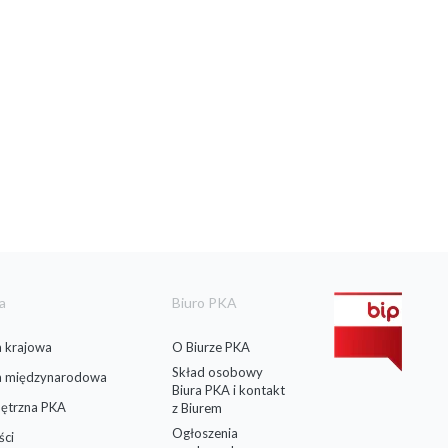
a
Biuro PKA
 krajowa
O Biurze PKA
Skład osobowy
a międzynarodowa
Biura PKA i kontakt
ętrzna PKA
z Biurem
Ogłoszenia
ści