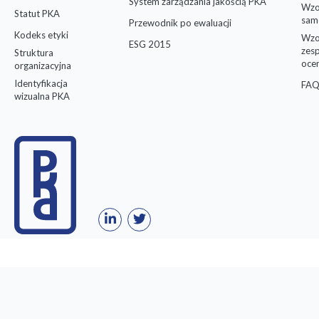
System zarządzania jakością PKA
Wzo
Statut PKA
sam
Przewodnik po ewaluacji
Kodeks etyki
Wzo
ESG 2015
zes
Struktura
oce
organizacyjna
Identyfikacja
FAQ
wizualna PKA