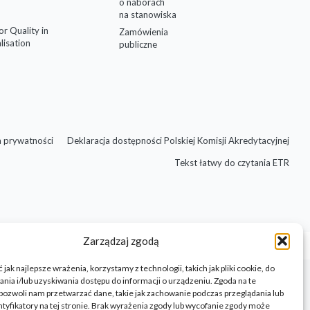
o naborach
na stanowiska
for Quality in
Zamówienia
lisation
publiczne
a prywatności
Deklaracja dostępności Polskiej Komisji Akredytacyjnej
Tekst łatwy do czytania ETR
Zarządzaj zgodą
jak najlepsze wrażenia, korzystamy z technologii, takich jak pliki cookie, do
ia i/lub uzyskiwania dostępu do informacji o urządzeniu. Zgoda na te
pozwoli nam przetwarzać dane, takie jak zachowanie podczas przeglądania lub
ntyfikatory na tej stronie. Brak wyrażenia zgody lub wycofanie zgody może