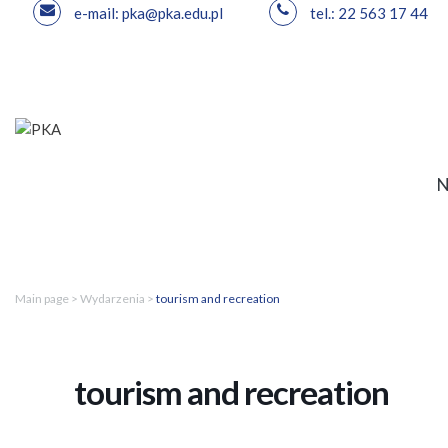
e-mail: pka@pka.edu.pl
tel.: 22 563 17 44
Skip
to
content
Main page
>
Wydarzenia
>
tourism and recreation
tourism and recreation