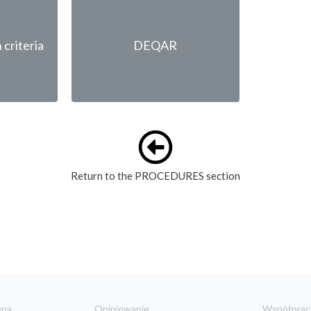
 criteria
DEQAR
Return to the PROCEDURES section
ena
Opiniowanie
Współprac