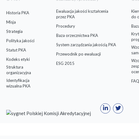
Ewaluacja jakości kształcenia
Kie
Historia PKA
przez PKA
do 
Misja
Procedury
Baz
Strategia
Kryt
Baza orzecznictwa PKA
pro
Polityka jakości
System zarządzania jakością PKA
Wzo
Statut PKA
sam
Przewodnik po ewaluacji
Kodeks etyki
Wzo
ESG 2015
zes
Struktura
oce
organizacyjna
Identyfikacja
FAQ
wizualna PKA