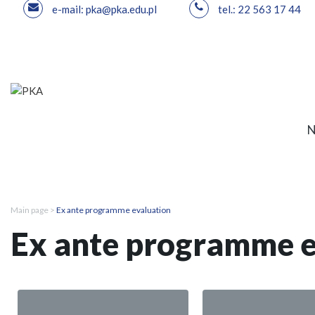
e-mail: pka@pka.edu.pl
tel.: 22 563 17 44
Main page
>
Ex ante programme evaluation
Ex ante programme e