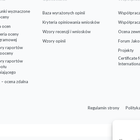
runki wyznaczone
Baza wyrażonych opinii
Współpraca
oceny
Kryteria opiniowania wniosków
Współprac
a ocen
Wzory recenzji i wniosków
Ocena zewn
eria oceny
gramowej
Wzory opinii
Forum Jako
ry raportów
Projekty
ooceny
Certificate 
ry raportów
Internationa
połu
niającego
 – ocena zdalna
Regulamin strony
Polityk