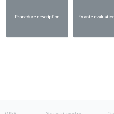
Procedure description
Ex ante evaluation
O PKA
Standardy i procedury
Oc