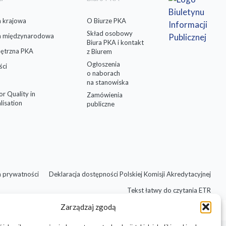
 krajowa
O Biurze PKA
Skład osobowy
a międzynarodowa
Biura PKA i kontakt
ętrzna PKA
z Biurem
Ogłoszenia
ści
o naborach
na stanowiska
for Quality in
Zamówienia
lisation
publiczne
a prywatności
Deklaracja dostępności Polskiej Komisji Akredytacyjnej
Tekst łatwy do czytania ETR
Zarządzaj zgodą