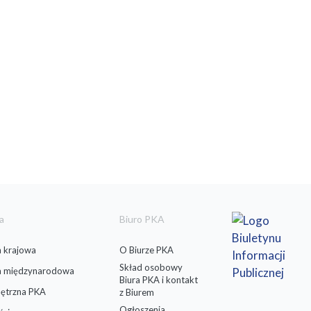
a
Biuro PKA
 krajowa
O Biurze PKA
Skład osobowy
a międzynarodowa
Biura PKA i kontakt
ętrzna PKA
z Biurem
Ogłoszenia