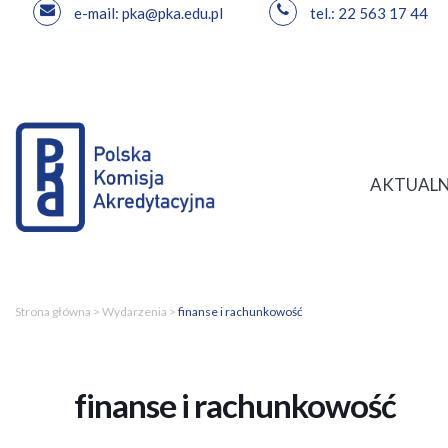
e-mail: pka@pka.edu.pl
tel.: 22 563 17 44
Przejdź
do
treści
AKTUALN
Strona główna
>
Wydarzenia
>
finanse i rachunkowość
finanse i rachunkowość