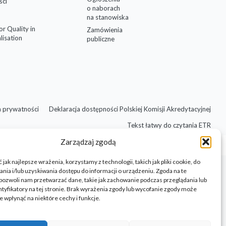
ści
o naborach
na stanowiska
for Quality in
Zamówienia
lisation
publiczne
a prywatności
Deklaracja dostępności Polskiej Komisji Akredytacyjnej
Tekst łatwy do czytania ETR
Zarządzaj zgodą
jak najlepsze wrażenia, korzystamy z technologii, takich jak pliki cookie, do
ia i/lub uzyskiwania dostępu do informacji o urządzeniu. Zgoda na te
pozwoli nam przetwarzać dane, takie jak zachowanie podczas przeglądania lub
ntyfikatory na tej stronie. Brak wyrażenia zgody lub wycofanie zgody może
e wpłynąć na niektóre cechy i funkcje.
Design by Barbara Jura