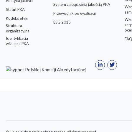
Polityka jakości
System zarządzania jakością PKA
Wzo
Statut PKA
sam
Przewodnik po ewaluacji
Kodeks etyki
Wzo
ESG 2015
zes
Struktura
oce
organizacyjna
Identyfikacja
FAQ
wizualna PKA
© 2026 Polska Komisja Akredytacyjna. All rights reserved