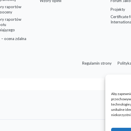
Wzory opinii
Forum Jako
ry raportów
Projekty
ooceny
Certificate 
ry raportów
Internationa
połu
niającego
 – ocena zdalna
Regulamin strony
Polityk
Aby zapewnić 
przechowywan
technologie 
unikalne ide
niekorzystni