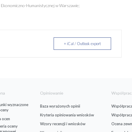
i Ekonomiczno-Humanistycznej w Warszawie;
+ iCal / Outlook export
ena
Opiniowanie
Współprac
runki wyznaczone
Baza wyrażonych opinii
Współpraca
oceny
Kryteria opiniowania wniosków
Współprac
a ocen
Wzory recenzji i wniosków
Ocena zewn
eria oceny
gramowej