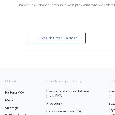
na kierunku finanse i rachunkowość prowadzonym w Akademi
+ Dodaj do Google Calendar
O PKA
Standardy i procedury
Oc
Ewaluacja jakości kształcenia
Kie
Historia PKA
przez PKA
do 
Misja
Procedury
Baz
Strategia
Kryt
Baza orzecznictwa PKA
pro