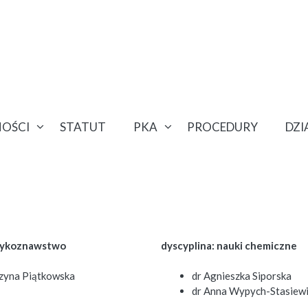
OŚCI
STATUT
PKA
PROCEDURY
DZ
ęzykoznawstwo
dyscyplina: nauki chemiczne
rzyna Piątkowska
dr Agnieszka Siporska
dr Anna Wypych-Stasiew