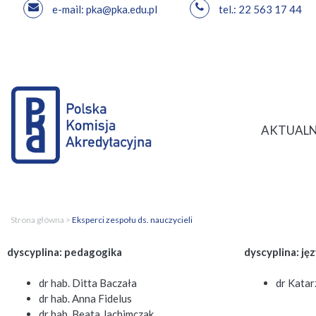
e-mail: pka@pka.edu.pl
tel.: 22 563 17 44
AKTUALN
Strona główna
>
Eksperci zespołu ds. nauczycieli
dyscyplina: pedagogika
dyscyplina: j
dr hab. Ditta Baczała
dr Kata
dr hab. Anna Fidelus
dr hab. Beata Jachimczak