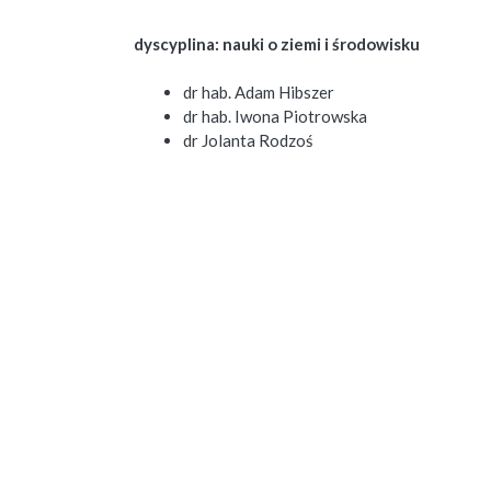
dyscyplina: nauki o ziemi i środowisku
dr hab. Adam Hibszer
dr hab. Iwona Piotrowska
dr Jolanta Rodzoś