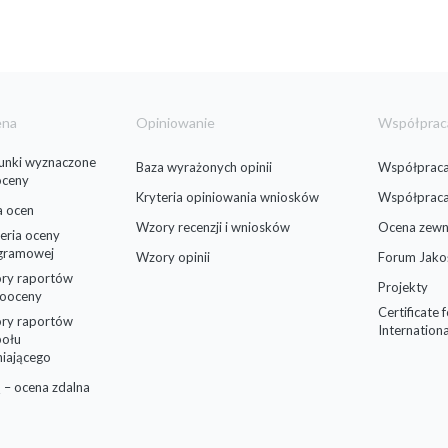
ena
Opiniowanie
Współprac
runki wyznaczone
Baza wyrażonych opinii
Współpraca
oceny
Kryteria opiniowania wniosków
Współprac
a ocen
Wzory recenzji i wniosków
Ocena zewn
eria oceny
gramowej
Wzory opinii
Forum Jako
ry raportów
Projekty
ooceny
Certificate 
ry raportów
Internationa
połu
niającego
 – ocena zdalna