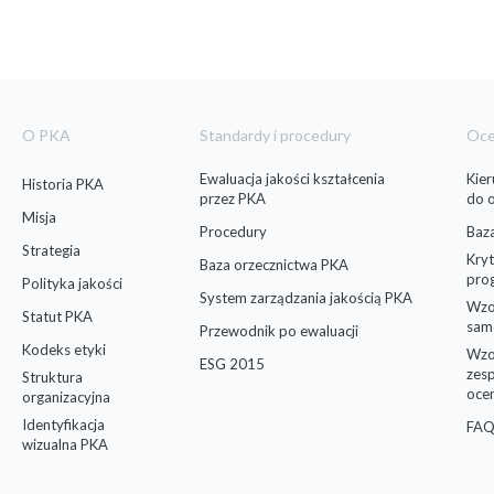
O PKA
Standardy i procedury
Oc
Ewaluacja jakości kształcenia
Kie
Historia PKA
przez PKA
do 
Misja
Procedury
Baz
Strategia
Kryt
Baza orzecznictwa PKA
pro
Polityka jakości
System zarządzania jakością PKA
Wzo
Statut PKA
sam
Przewodnik po ewaluacji
Kodeks etyki
Wzo
ESG 2015
zes
Struktura
oce
organizacyjna
Identyfikacja
FAQ
wizualna PKA