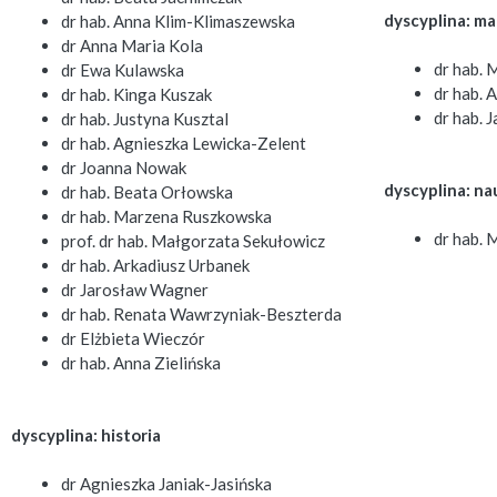
dyscyplina: m
dr hab. Anna Klim-Klimaszewska
dr Anna Maria Kola
dr hab. 
dr Ewa Kulawska
dr hab. 
dr hab. Kinga Kuszak
dr hab. 
dr hab. Justyna Kusztal
dr hab. Agnieszka Lewicka-Zelent
dr Joanna Nowak
dyscyplina: na
dr hab. Beata Orłowska
dr hab. Marzena Ruszkowska
dr hab. 
prof. dr hab. Małgorzata Sekułowicz
dr hab. Arkadiusz Urbanek
dr Jarosław Wagner
dr hab. Renata Wawrzyniak-Beszterda
dr Elżbieta Wieczór
dr hab. Anna Zielińska
dyscyplina: historia
dr Agnieszka Janiak-Jasińska