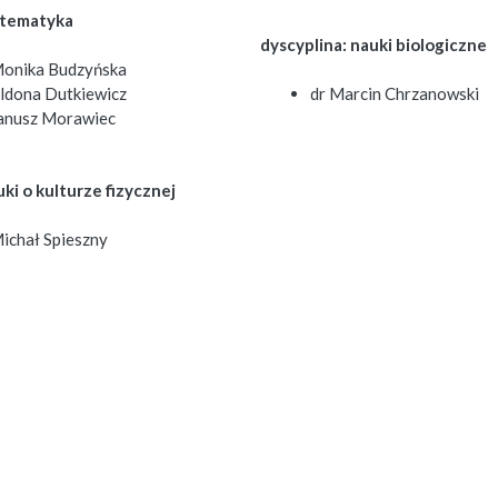
atematyka
dyscyplina: nauki biologiczne
Monika Budzyńska
Aldona Dutkiewicz
dr Marcin Chrzanowski
Janusz Morawiec
uki o kulturze fizycznej
Michał Spieszny