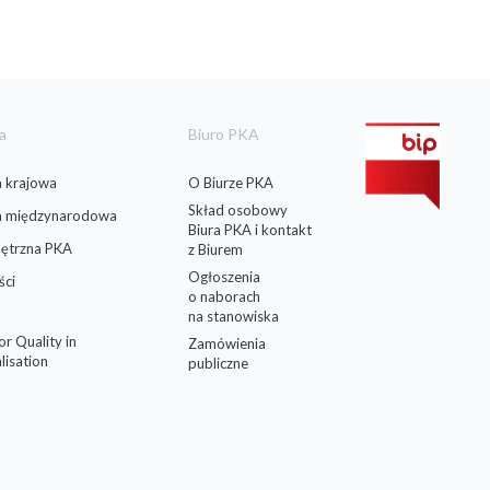
a
Biuro PKA
 krajowa
O Biurze PKA
Skład osobowy
a międzynarodowa
Biura PKA i kontakt
ętrzna PKA
z Biurem
Ogłoszenia
ści
o naborach
na stanowiska
for Quality in
Zamówienia
lisation
publiczne