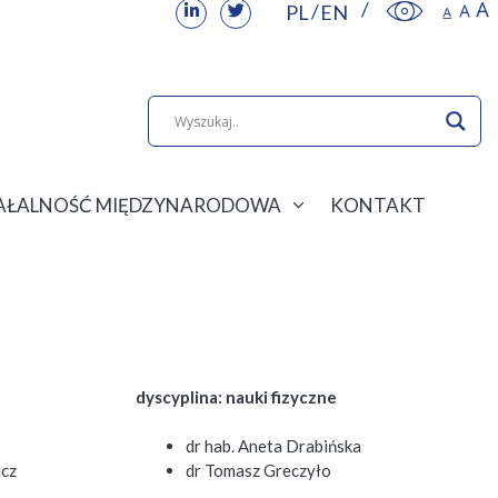
PL
EN
IAŁALNOŚĆ MIĘDZYNARODOWA
KONTAKT
dyscyplina: nauki fizyczne
dr hab. Aneta Drabińska
icz
dr Tomasz Greczyło