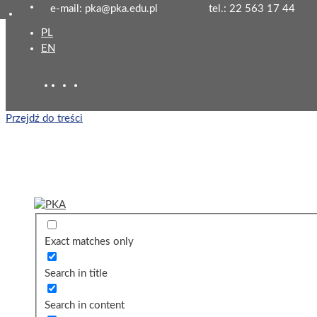
e-mail: pka@pka.edu.pl
tel.: 22 563 17 44
PL
EN
Przejdź do treści
Exact matches only
Search in title
Search in content