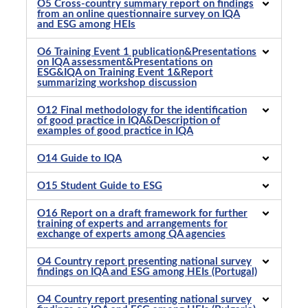
O5 Cross-country summary report on findings
from an online questionnaire survey on IQA
and ESG among HEIs
O6 Training Event 1 publication&Presentations
on IQA assessment&Presentations on
ESG&IQA on Training Event 1&Report
summarizing workshop discussion
O12 Final methodology for the identification
of good practice in IQA&Description of
examples of good practice in IQA
O14 Guide to IQA
O15 Student Guide to ESG
O16 Report on a draft framework for further
training of experts and arrangements for
exchange of experts among QA agencies
O4 Country report presenting national survey
findings on IQA and ESG among HEIs (Portugal)
O4 Country report presenting national survey