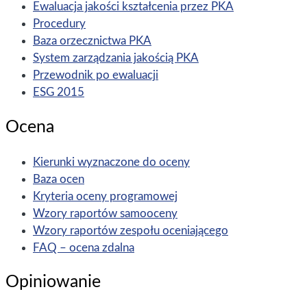
Ewaluacja jakości kształcenia przez PKA
Procedury
Baza orzecznictwa PKA
System zarządzania jakością PKA
Przewodnik po ewaluacji
ESG 2015
Ocena
Kierunki wyznaczone do oceny
Baza ocen
Kryteria oceny programowej
Wzory raportów samooceny
Wzory raportów zespołu oceniającego
FAQ – ocena zdalna
Opiniowanie