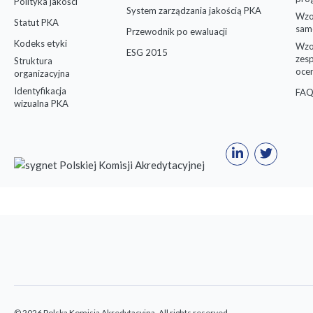
Polityka jakości
System zarządzania jakością PKA
Wzo
Statut PKA
sam
Przewodnik po ewaluacji
Kodeks etyki
Wzo
ESG 2015
zes
Struktura
oce
organizacyjna
Identyfikacja
FAQ
wizualna PKA
© 2026 Polska Komisja Akredytacyjna. All rights reserved