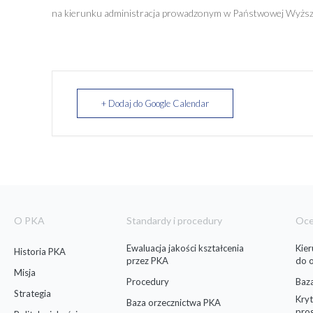
na kierunku administracja prowadzonym w Państwowej Wyższe
+ Dodaj do Google Calendar
O PKA
Standardy i procedury
Oc
Ewaluacja jakości kształcenia
Kie
Historia PKA
przez PKA
do 
Misja
Procedury
Baz
Strategia
Kryt
Baza orzecznictwa PKA
pro