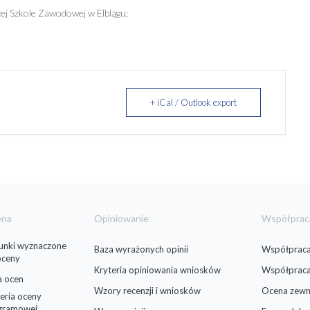
j Szkole Zawodowej w Elblągu;
+ iCal / Outlook export
ena
Opiniowanie
Współprac
runki wyznaczone
Baza wyrażonych opinii
Współpraca
oceny
Kryteria opiniowania wniosków
Współprac
a ocen
Wzory recenzji i wniosków
Ocena zewn
eria oceny
gramowej