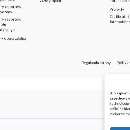
Wzory opinii
Forum Jako
ry raportów
Projekty
ooceny
Certificate 
ry raportów
Internationa
połu
niającego
 – ocena zdalna
Regulamin strony
Polityk
Aby zapewnić 
przechowywan
technologie 
unikalne ide
niekorzystni