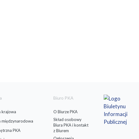
a
Biuro PKA
 krajowa
O Biurze PKA
Skład osobowy
a międzynarodowa
Biura PKA i kontakt
ętrzna PKA
z Biurem
Ogłoszenia