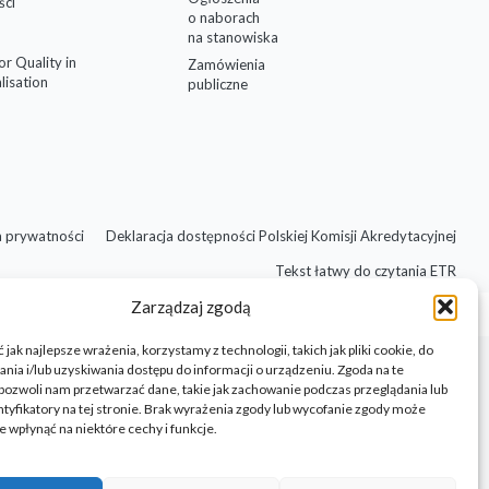
ści
o naborach
na stanowiska
for Quality in
Zamówienia
lisation
publiczne
a prywatności
Deklaracja dostępności Polskiej Komisji Akredytacyjnej
Tekst łatwy do czytania ETR
Zarządzaj zgodą
jak najlepsze wrażenia, korzystamy z technologii, takich jak pliki cookie, do
ia i/lub uzyskiwania dostępu do informacji o urządzeniu. Zgoda na te
pozwoli nam przetwarzać dane, takie jak zachowanie podczas przeglądania lub
ntyfikatory na tej stronie. Brak wyrażenia zgody lub wycofanie zgody może
e wpłynąć na niektóre cechy i funkcje.
Design by Barbara Jura