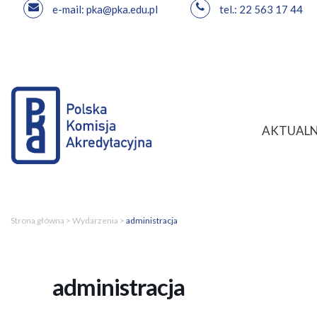
e-mail: pka@pka.edu.pl
tel.: 22 563 17 44
Przejdź
do
treści
AKTUALN
Strona główna
>
Wydarzenia
>
administracja
administracja