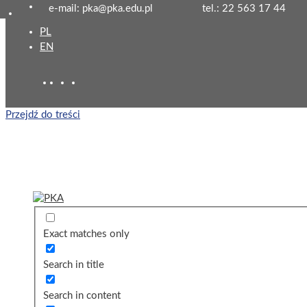
e-mail: pka@pka.edu.pl
tel.: 22 563 17 44
PL
EN
Przejdź do treści
Exact matches only
Search in title
Search in content