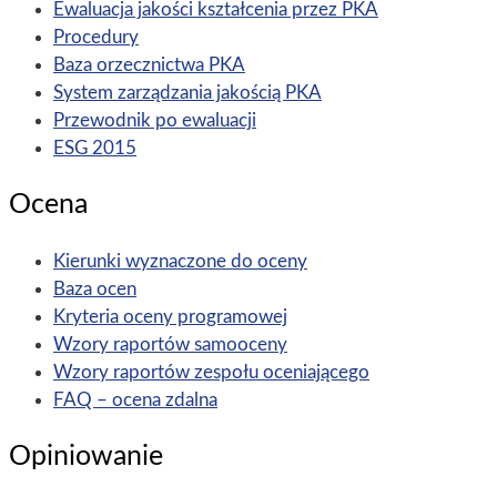
Ewaluacja jakości kształcenia przez PKA
Procedury
Baza orzecznictwa PKA
System zarządzania jakością PKA
Przewodnik po ewaluacji
ESG 2015
Ocena
Kierunki wyznaczone do oceny
Baza ocen
Kryteria oceny programowej
Wzory raportów samooceny
Wzory raportów zespołu oceniającego
FAQ – ocena zdalna
Opiniowanie