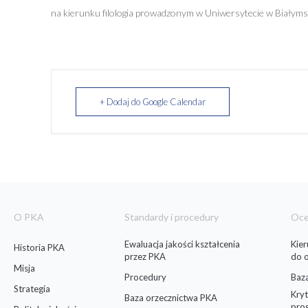
na kierunku filologia prowadzonym w Uniwersytecie w Białyms
+ Dodaj do Google Calendar
O PKA
Standardy i procedury
Oc
Ewaluacja jakości kształcenia
Kie
Historia PKA
przez PKA
do 
Misja
Procedury
Baz
Strategia
Kryt
Baza orzecznictwa PKA
pro