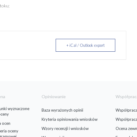
toku;
+ iCal / Outlook export
ena
Opiniowanie
Współprac
runki wyznaczone
Baza wyrażonych opinii
Współpraca
oceny
Kryteria opiniowania wniosków
Współprac
a ocen
Wzory recenzji i wniosków
Ocena zewn
eria oceny
gramowej