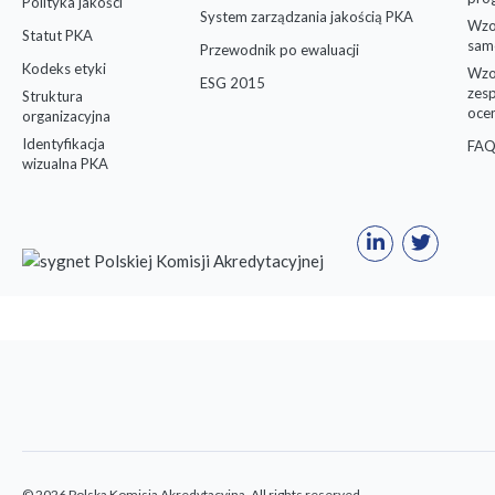
Polityka jakości
System zarządzania jakością PKA
Wzo
Statut PKA
sam
Przewodnik po ewaluacji
Kodeks etyki
Wzo
ESG 2015
zes
Struktura
oce
organizacyjna
Identyfikacja
FAQ
wizualna PKA
© 2026 Polska Komisja Akredytacyjna. All rights reserved