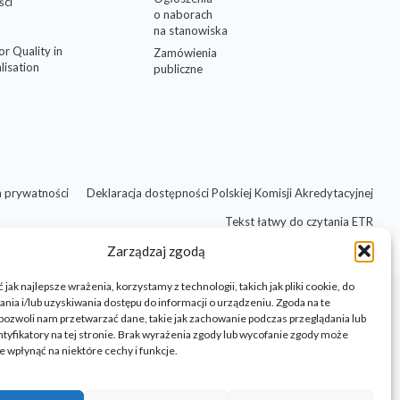
ści
o naborach
na stanowiska
for Quality in
Zamówienia
lisation
publiczne
a prywatności
Deklaracja dostępności Polskiej Komisji Akredytacyjnej
Tekst łatwy do czytania ETR
Zarządzaj zgodą
jak najlepsze wrażenia, korzystamy z technologii, takich jak pliki cookie, do
ia i/lub uzyskiwania dostępu do informacji o urządzeniu. Zgoda na te
pozwoli nam przetwarzać dane, takie jak zachowanie podczas przeglądania lub
ntyfikatory na tej stronie. Brak wyrażenia zgody lub wycofanie zgody może
e wpłynąć na niektóre cechy i funkcje.
Design by Barbara Jura