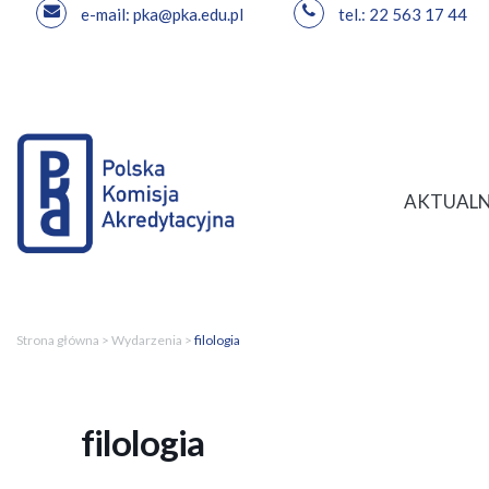
e-mail: pka@pka.edu.pl
tel.: 22 563 17 44
Przejdź
do
treści
AKTUALN
Strona główna
>
Wydarzenia
>
filologia
filologia