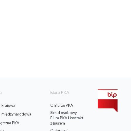
a
Biuro PKA
 krajowa
O Biurze PKA
Skład osobowy
a międzynarodowa
Biura PKA i kontakt
ętrzna PKA
z Biurem
Ogłoszenia