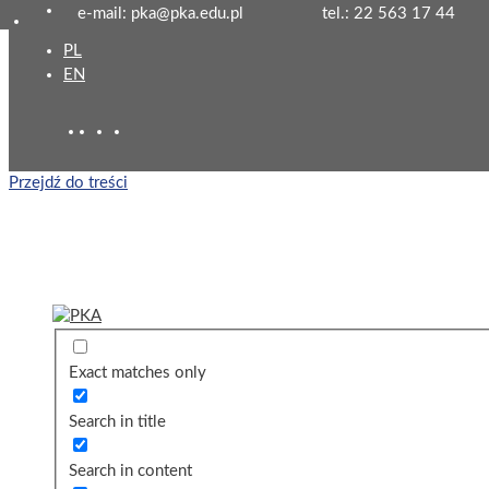
e-mail: pka@pka.edu.pl
tel.: 22 563 17 44
PL
EN
Przejdź do treści
Exact matches only
Search in title
Search in content