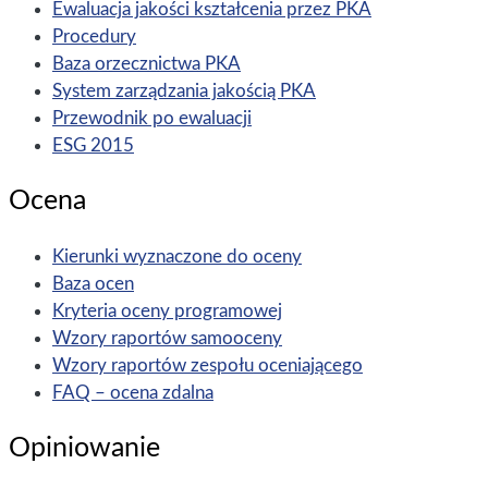
Ewaluacja jakości kształcenia przez PKA
Procedury
Baza orzecznictwa PKA
System zarządzania jakością PKA
Przewodnik po ewaluacji
ESG 2015
Ocena
Kierunki wyznaczone do oceny
Baza ocen
Kryteria oceny programowej
Wzory raportów samooceny
Wzory raportów zespołu oceniającego
FAQ – ocena zdalna
Opiniowanie