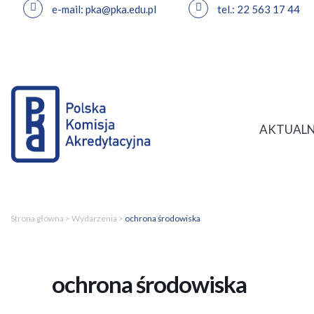
e-mail: pka@pka.edu.pl
tel.: 22 563 17 44
Przejdź
do
treści
AKTUALN
Strona główna
>
Wydarzenia
>
ochrona środowiska
ochrona środowiska