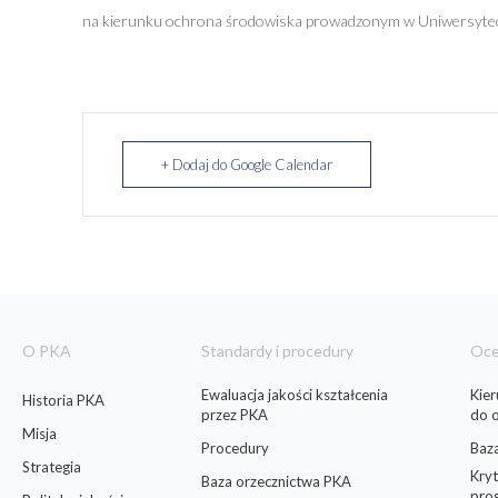
na kierunku ochrona środowiska prowadzonym w Uniwersyte
+ Dodaj do Google Calendar
O PKA
Standardy i procedury
Oc
Ewaluacja jakości kształcenia
Kie
Historia PKA
przez PKA
do 
Misja
Procedury
Baz
Strategia
Kryt
Baza orzecznictwa PKA
pro