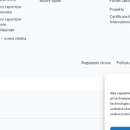
Wzory opinii
Forum Jako
ry raportów
Projekty
ooceny
Certificate 
ry raportów
Internationa
połu
niającego
 – ocena zdalna
Regulamin strony
Polityk
Aby zapewnić 
przechowywan
technologie 
unikalne ide
niekorzystni