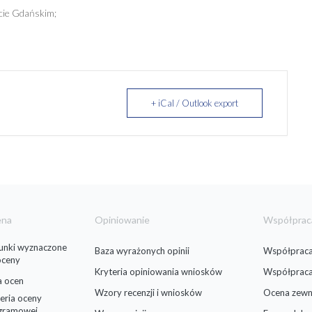
cie Gdańskim;
+ iCal / Outlook export
ena
Opiniowanie
Współprac
runki wyznaczone
Baza wyrażonych opinii
Współpraca
oceny
Kryteria opiniowania wniosków
Współprac
a ocen
Wzory recenzji i wniosków
Ocena zewn
eria oceny
gramowej