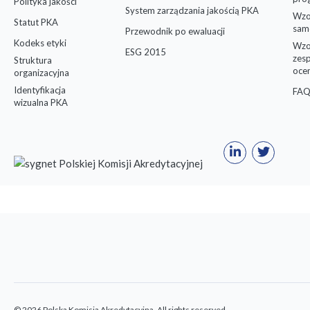
Polityka jakości
System zarządzania jakością PKA
Wzo
Statut PKA
sam
Przewodnik po ewaluacji
Kodeks etyki
Wzo
ESG 2015
zes
Struktura
oce
organizacyjna
Identyfikacja
FAQ
wizualna PKA
© 2026 Polska Komisja Akredytacyjna. All rights reserved