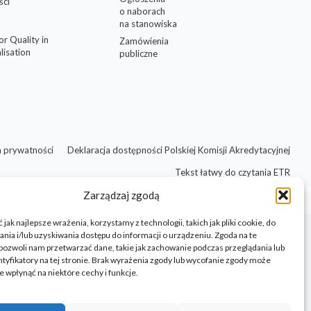
ści
o naborach
na stanowiska
for Quality in
Zamówienia
lisation
publiczne
a prywatności
Deklaracja dostępności Polskiej Komisji Akredytacyjnej
Tekst łatwy do czytania ETR
Zarządzaj zgodą
jak najlepsze wrażenia, korzystamy z technologii, takich jak pliki cookie, do
ia i/lub uzyskiwania dostępu do informacji o urządzeniu. Zgoda na te
pozwoli nam przetwarzać dane, takie jak zachowanie podczas przeglądania lub
ntyfikatory na tej stronie. Brak wyrażenia zgody lub wycofanie zgody może
e wpłynąć na niektóre cechy i funkcje.
Design by Barbara Jura