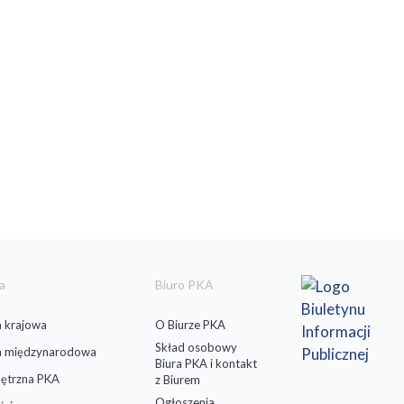
a
Biuro PKA
 krajowa
O Biurze PKA
Skład osobowy
a międzynarodowa
Biura PKA i kontakt
ętrzna PKA
z Biurem
Ogłoszenia