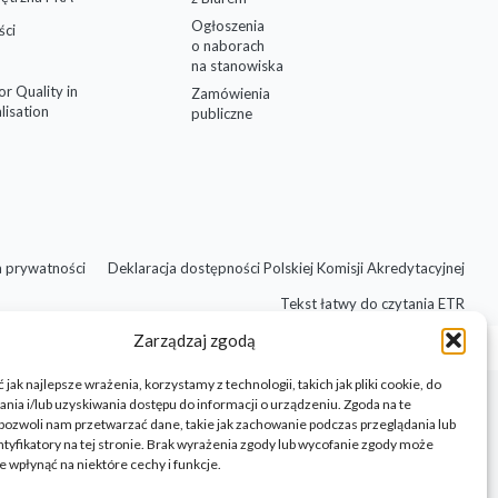
Ogłoszenia
ści
o naborach
na stanowiska
for Quality in
Zamówienia
lisation
publiczne
a prywatności
Deklaracja dostępności Polskiej Komisji Akredytacyjnej
Tekst łatwy do czytania ETR
Zarządzaj zgodą
jak najlepsze wrażenia, korzystamy z technologii, takich jak pliki cookie, do
ia i/lub uzyskiwania dostępu do informacji o urządzeniu. Zgoda na te
pozwoli nam przetwarzać dane, takie jak zachowanie podczas przeglądania lub
ntyfikatory na tej stronie. Brak wyrażenia zgody lub wycofanie zgody może
e wpłynąć na niektóre cechy i funkcje.