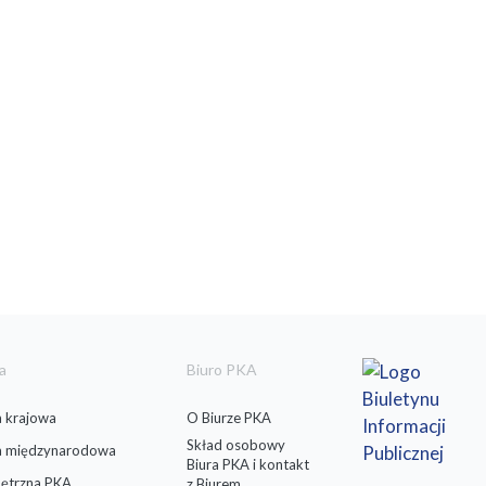
a
Biuro PKA
 krajowa
O Biurze PKA
Skład osobowy
a międzynarodowa
Biura PKA i kontakt
ętrzna PKA
z Biurem