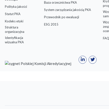
Kryt
Baza orzecznictwa PKA
pro
Polityka jakości
System zarządzania jakością PKA
Wzo
Statut PKA
sam
Przewodnik po ewaluacji
Kodeks etyki
Wzo
ESG 2015
zes
Struktura
oce
organizacyjna
Identyfikacja
FAQ
wizualna PKA