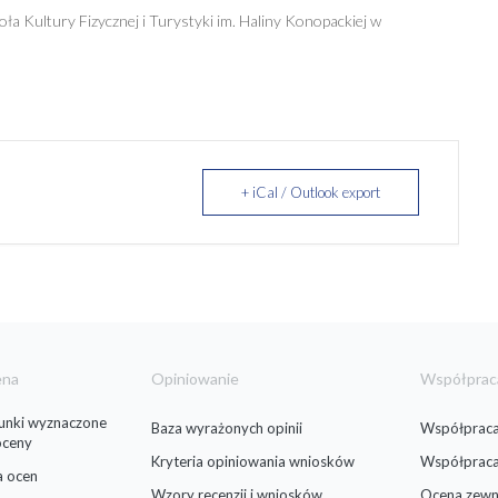
 Kultury Fizycznej i Turystyki im. Haliny Konopackiej w
+ iCal / Outlook export
ena
Opiniowanie
Współprac
runki wyznaczone
Baza wyrażonych opinii
Współpraca
oceny
Kryteria opiniowania wniosków
Współprac
a ocen
Wzory recenzji i wniosków
Ocena zewn