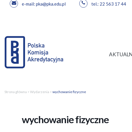
e-mail: pka@pka.edu.pl
tel.: 22 563 17 44
Przejdź
do
treści
AKTUALN
Strona główna
>
Wydarzenia
>
wychowanie fizyczne
wychowanie fizyczne