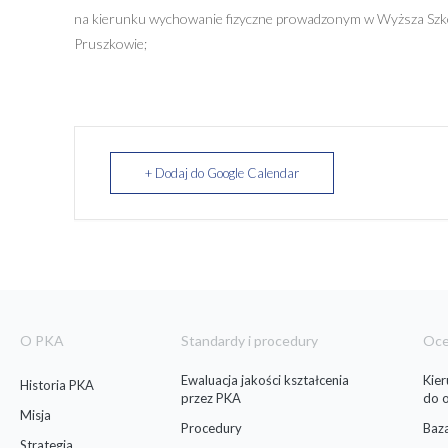
na kierunku wychowanie fizyczne prowadzonym w Wyższa Szkoła
Pruszkowie;
+ Dodaj do Google Calendar
O PKA
Standardy i procedury
Oc
Ewaluacja jakości kształcenia
Kie
Historia PKA
przez PKA
do 
Misja
Procedury
Baz
Strategia