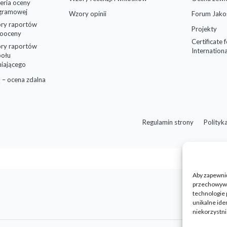
eria oceny
gramowej
Wzory opinii
Forum Jako
ry raportów
Projekty
ooceny
Certificate 
ry raportów
Internationa
połu
niającego
 – ocena zdalna
Regulamin strony
Polityk
Aby zapewnić 
przechowywan
technologie 
unikalne ide
niekorzystni