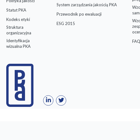
Polityka jakości
System zarządzania jakością PKA
Wzo
Statut PKA
sam
Przewodnik po ewaluacji
Kodeks etyki
Wzo
ESG 2015
zes
Struktura
oce
organizacyjna
Identyfikacja
FAQ
wizualna PKA