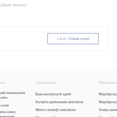
 Szkole Wyższej;
+ iCal / Outlook export
ena
Opiniowanie
Współprac
runki wyznaczone
Baza wyrażonych opinii
Współpraca
oceny
Kryteria opiniowania wniosków
Współprac
a ocen
Wzory recenzji i wniosków
Ocena zewn
eria oceny
gramowej