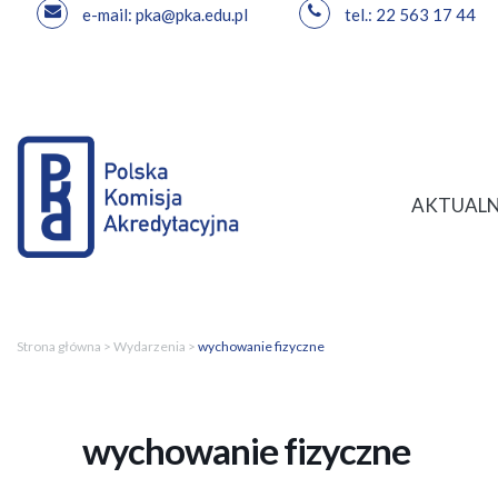
e-mail: pka@pka.edu.pl
tel.: 22 563 17 44
Przejdź
do
treści
AKTUALN
Strona główna
>
Wydarzenia
>
wychowanie fizyczne
wychowanie fizyczne