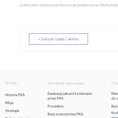
na kierunku wychowanie fizyczne prowadzonym w Olsztyńskiej
+ Dodaj do Google Calendar
O PKA
Standardy i procedury
Oc
Ewaluacja jakości kształcenia
Kie
Historia PKA
przez PKA
do 
Misja
Procedury
Baz
Strategia
Kryt
Baza orzecznictwa PKA
pro