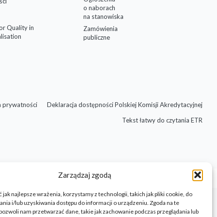
ści
o naborach
na stanowiska
for Quality in
Zamówienia
lisation
publiczne
a prywatności
Deklaracja dostępności Polskiej Komisji Akredytacyjnej
Tekst łatwy do czytania ETR
Zarządzaj zgodą
jak najlepsze wrażenia, korzystamy z technologii, takich jak pliki cookie, do
ia i/lub uzyskiwania dostępu do informacji o urządzeniu. Zgoda na te
pozwoli nam przetwarzać dane, takie jak zachowanie podczas przeglądania lub