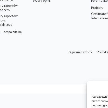
Wzory opinii
Forum Jako
ry raportów
Projekty
ooceny
Certificate 
ry raportów
Internationa
połu
niającego
 – ocena zdalna
Regulamin strony
Polityk
Aby zapewnić 
przechowywan
technologie 