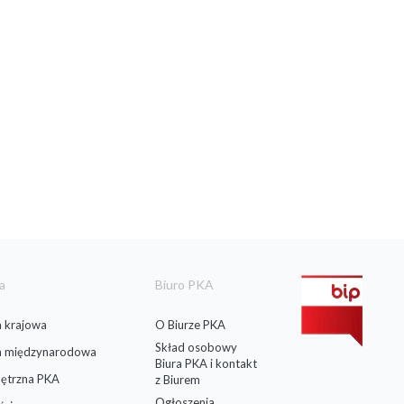
a
Biuro PKA
 krajowa
O Biurze PKA
Skład osobowy
a międzynarodowa
Biura PKA i kontakt
ętrzna PKA
z Biurem
Ogłoszenia