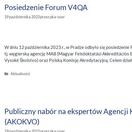
Posiedzenie Forum V4QA
19 października 2023
przez
pka-user
W dniu 12 października 2023 r., w Pradze odbyło się posiedzeni
tj. węgierską agencję MAB (Magyar Felsőoktatási Akkreditációs 
Vysoké Školstvo) oraz Polską Komisję Akredytacyjną. Celem dział
Kategorie
Aktualności
Publiczny nabór na ekspertów Agencji 
(AKOKVO)
19 października 2023
przez
pka-user