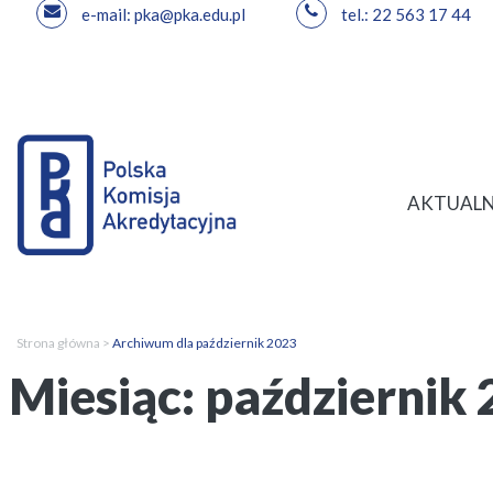
e-mail: pka@pka.edu.pl
tel.: 22 563 17 44
Przejdź
do
treści
AKTUALN
Strona główna
>
Archiwum dla październik 2023
Miesiąc:
październik