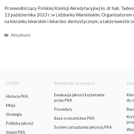
Przewodniczący Polskiej Komisji Akredytacyjnej ks. dr hab. Tade
12 października 2023 r. w Lidzbarku Warmińskim. Organizatorem
na kierunku lekarskim i lekarsko-dentystycznym, a także kwesti
Kategorie
Aktualności
O PKA
Standardy i procedury
Oc
Ewaluacja jakości kształcenia
Kie
Historia PKA
przez PKA
do 
Misja
Procedury
Baz
Strategia
Kryt
Baza orzecznictwa PKA
pro
Polityka jakości
System zarządzania jakością PKA
Wzo
Statut PKA