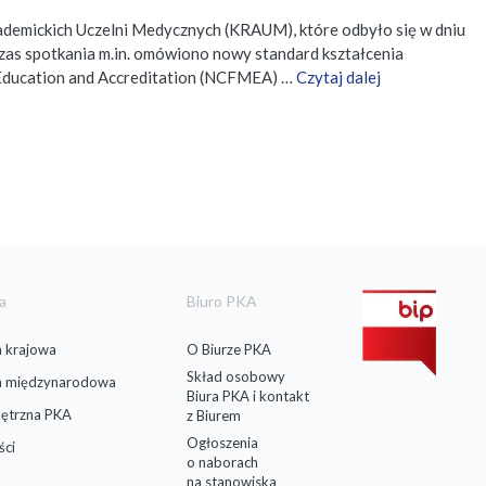
kademickich Uczelni Medycznych (KRAUM), które odbyło się w dniu
zas spotkania m.in. omówiono nowy standard kształcenia
l Education and Accreditation (NCFMEA) …
Czytaj dalej
a
Biuro PKA
 krajowa
O Biurze PKA
Skład osobowy
a międzynarodowa
Biura PKA i kontakt
ętrzna PKA
z Biurem
Ogłoszenia
ści
o naborach
na stanowiska