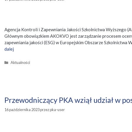
Agencja Kontroli i Zapewniania Jakości Szkolnictwa Wyższego (
Głównym obowiązkiem AKOKVO jest zarządzanie procesem oceny i 
zapewniania jakości (ESG) w Europejskim Obszarze Szkolnictwa 
dalej
Kategorie
Aktualności
Przewodniczący PKA wziął udział w p
16 października 2023
przez
pka-user