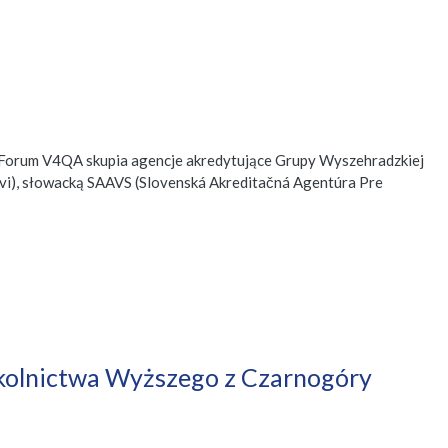
). Forum V4QA skupia agencje akredytujące Grupy Wyszehradzkiej
tvi), słowacką SAAVS (Slovenská Akreditačná Agentúra Pre
Szkolnictwa Wyższego z Czarnogóry