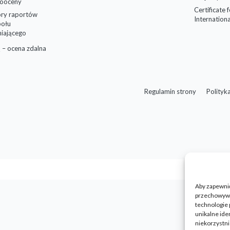
ooceny
Certificate 
ry raportów
Internationa
połu
niającego
 – ocena zdalna
Regulamin strony
Polityk
Aby zapewnić 
przechowywan
technologie 
unikalne ide
niekorzystni