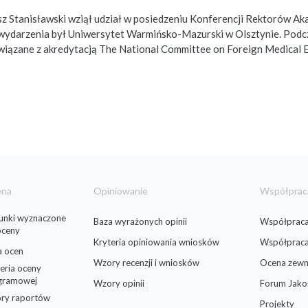
usz Stanisławski wziął udział w posiedzeniu Konferencji Rektorów A
 wydarzenia był Uniwersytet Warmińsko-Mazurski w Olsztynie. Podc
e związane z akredytacją The National Committee on Foreign Medica
ena
Opiniowanie
Współprac
runki wyznaczone
Baza wyrażonych opinii
Współpraca
oceny
Kryteria opiniowania wniosków
Współprac
a ocen
Wzory recenzji i wniosków
Ocena zewn
eria oceny
gramowej
Wzory opinii
Forum Jako
ry raportów
Projekty