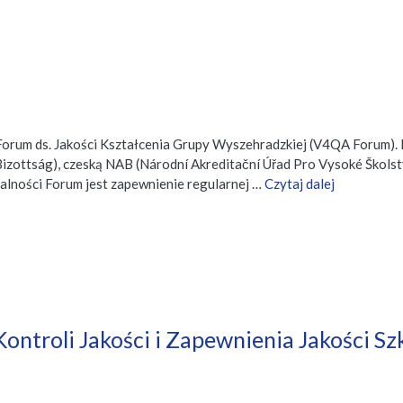
e Forum ds. Jakości Kształcenia Grupy Wyszehradzkiej (V4QA Forum
Bizottság), czeską NAB (Národní Akreditační Úřad Pro Vysoké Škols
alności Forum jest zapewnienie regularnej …
Czytaj dalej
Kontroli Jakości i Zapewnienia Jakości 