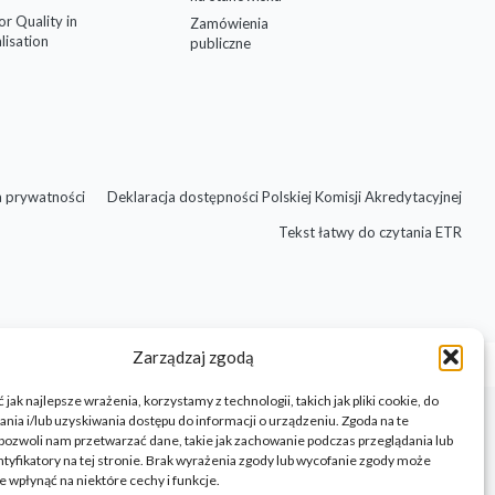
for Quality in
Zamówienia
lisation
publiczne
a prywatności
Deklaracja dostępności Polskiej Komisji Akredytacyjnej
Tekst łatwy do czytania ETR
Zarządzaj zgodą
jak najlepsze wrażenia, korzystamy z technologii, takich jak pliki cookie, do
ia i/lub uzyskiwania dostępu do informacji o urządzeniu. Zgoda na te
pozwoli nam przetwarzać dane, takie jak zachowanie podczas przeglądania lub
ntyfikatory na tej stronie. Brak wyrażenia zgody lub wycofanie zgody może
e wpłynąć na niektóre cechy i funkcje.