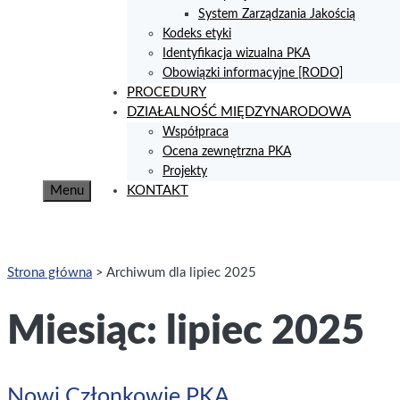
System Zarządzania Jakością
Kodeks etyki
Identyfikacja wizualna PKA
Obowiązki informacyjne [RODO]
PROCEDURY
DZIAŁALNOŚĆ MIĘDZYNARODOWA
Współpraca
Ocena zewnętrzna PKA
Projekty
Menu
KONTAKT
Strona główna
>
Archiwum dla lipiec 2025
Miesiąc:
lipiec 2025
Nowi Członkowie PKA