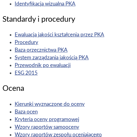
Identyfikacja wizualna PKA
Standardy i procedury
Ewaluacja jakości kształcenia przez PKA
Procedury
Baza orzecznictwa PKA
System zarządzania jakością PKA
Przewodnik po ewaluacji
ESG 2015
Ocena
Kierunki wyznaczone do oceny
Baza ocen
Kryteria oceny programowej
Wzory raportów samooceny
Wzory raportów zespołu oceniającego