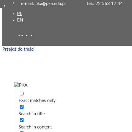
e-mail: pka@pka.edu.pl
tel.: 22 563 17 44
PL
EN
Przejdź do treści
Exact matches only
Search in title
Search in content