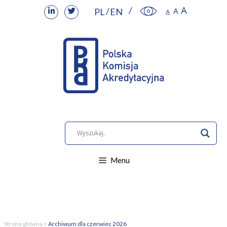
PL
EN
Przejdź
do
treści
Menu
Strona główna
>
Archiwum dla czerwiec 2026