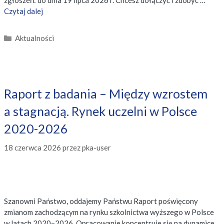
Czytaj dalej
Kategorie
Aktualności
Raport z badania – Między wzrostem
a stagnacją. Rynek uczelni w Polsce
2020-2026
18 czerwca 2026
przez
pka-user
Szanowni Państwo, oddajemy Państwu Raport poświęcony
zmianom zachodzącym na rynku szkolnictwa wyższego w Polsce
w latach 2020–2026. Opracowanie koncentruje się na dynamice