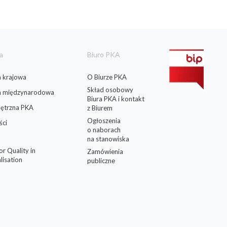
a
Biuro PKA
 krajowa
O Biurze PKA
Skład osobowy
a międzynarodowa
Biura PKA i kontakt
ętrzna PKA
z Biurem
Ogłoszenia
ści
o naborach
na stanowiska
for Quality in
Zamówienia
lisation
publiczne