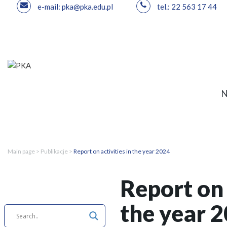
e-mail: pka@pka.edu.pl
tel.: 22 563 17 44
Skip
to
content
Main page
>
Publikacje
>
Report on activities in the year 2024
Report on 
the year 