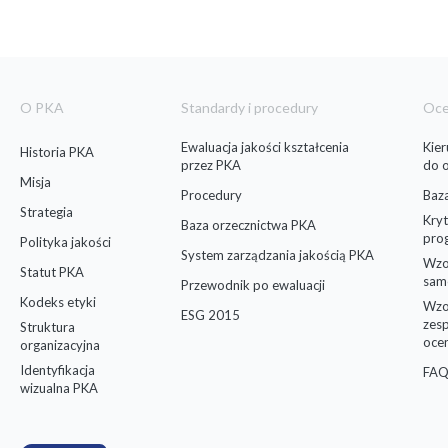
O PKA
Standardy i procedury
Oc
Ewaluacja jakości kształcenia
Kie
Historia PKA
przez PKA
do 
Misja
Procedury
Baz
Strategia
Kryt
Baza orzecznictwa PKA
pro
Polityka jakości
System zarządzania jakością PKA
Wzo
Statut PKA
sam
Przewodnik po ewaluacji
Kodeks etyki
Wzo
ESG 2015
zes
Struktura
oce
organizacyjna
Identyfikacja
FAQ
wizualna PKA