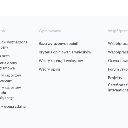
ena
Opiniowanie
Współprac
runki wyznaczone
Baza wyrażonych opinii
Współpraca
oceny
Kryteria opiniowania wniosków
Współprac
a ocen
Wzory recenzji i wniosków
Ocena zewn
eria oceny
gramowej
Wzory opinii
Forum Jako
ry raportów
Projekty
ooceny
Certificate 
ry raportów
Internationa
połu
niającego
 – ocena zdalna