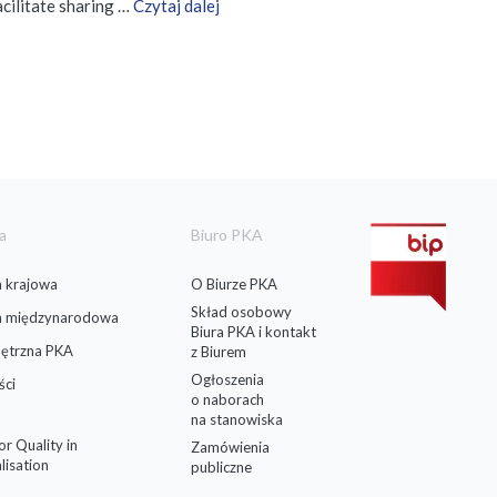
cilitate sharing …
Czytaj dalej
a
Biuro PKA
 krajowa
O Biurze PKA
Skład osobowy
a międzynarodowa
Biura PKA i kontakt
ętrzna PKA
z Biurem
Ogłoszenia
ści
o naborach
na stanowiska
for Quality in
Zamówienia
lisation
publiczne