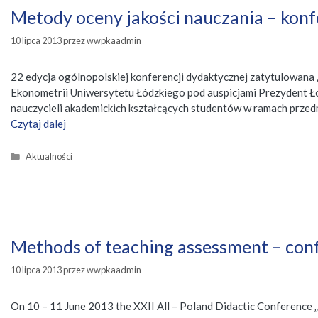
Metody oceny jakości nauczania – konf
10 lipca 2013
przez
wwpkaadmin
22 edycja ogólnopolskiej konferencji dydaktycznej zatytulowana 
Ekonometrii Uniwersytetu Łódzkiego pod auspicjami Prezydent Ło
nauczycieli akademickich kształcących studentów w ramach przedm
Czytaj dalej
Kategorie
Aktualności
Methods of teaching assessment – conf
10 lipca 2013
przez
wwpkaadmin
On 10 – 11 June 2013 the XXII All – Poland Didactic Conference „