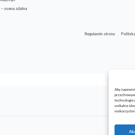
 – ocena zdalna
Regulamin strony
Polityk
Aby zapewnić 
przechowywan
technologie 
unikalne ide
niekorzystni
Ak