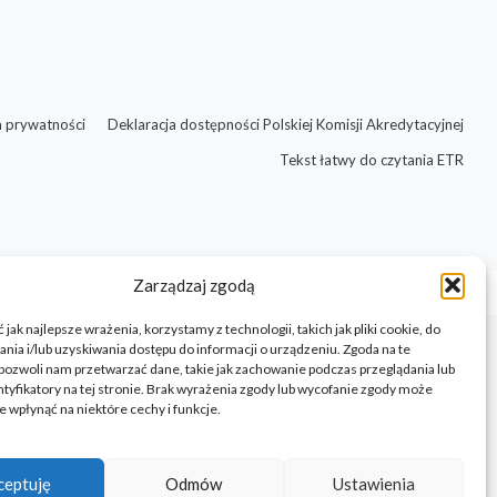
a prywatności
Deklaracja dostępności Polskiej Komisji Akredytacyjnej
Tekst łatwy do czytania ETR
Zarządzaj zgodą
jak najlepsze wrażenia, korzystamy z technologii, takich jak pliki cookie, do
ia i/lub uzyskiwania dostępu do informacji o urządzeniu. Zgoda na te
pozwoli nam przetwarzać dane, takie jak zachowanie podczas przeglądania lub
ntyfikatory na tej stronie. Brak wyrażenia zgody lub wycofanie zgody może
e wpłynąć na niektóre cechy i funkcje.
Design by Barbara Jura
ceptuję
Odmów
Ustawienia