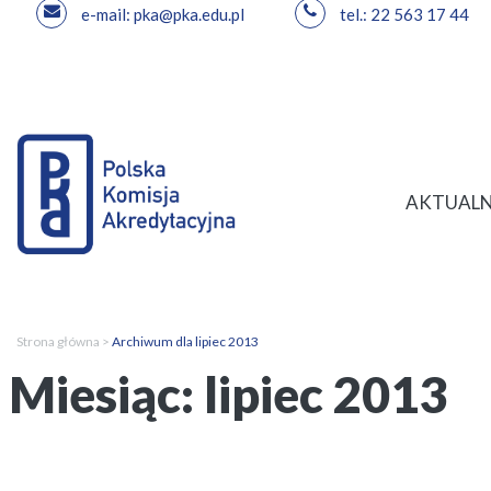
e-mail: pka@pka.edu.pl
tel.: 22 563 17 44
Przejdź
do
treści
AKTUALN
Strona główna
>
Archiwum dla lipiec 2013
Miesiąc:
lipiec 2013