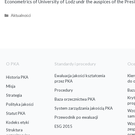
Econometrics of University of Lodz undr the auspices of the Pres
Kategorie
Aktualności
O PKA
Standardy i procedury
Oc
Ewaluacja jakości kształcenia
Kie
Historia PKA
przez PKA
do 
Misja
Procedury
Baz
Strategia
Kryt
Baza orzecznictwa PKA
pro
Polityka jakości
System zarządzania jakością PKA
Wzo
Statut PKA
sam
Przewodnik po ewaluacji
Kodeks etyki
Wzo
ESG 2015
zes
Struktura
oce