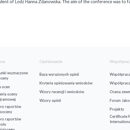
ident of Lodz Hanna Zdanowska. The aim of the conference was to fa
ena
Opiniowanie
Współprac
runki wyznaczone
Baza wyrażonych opinii
Współpraca
oceny
Kryteria opiniowania wniosków
Współprac
a ocen
Wzory recenzji i wniosków
Ocena zewn
eria oceny
gramowej
Wzory opinii
Forum Jako
ry raportów
Projekty
ooceny
Certificate 
ry raportów
Internationa
połu
niającego