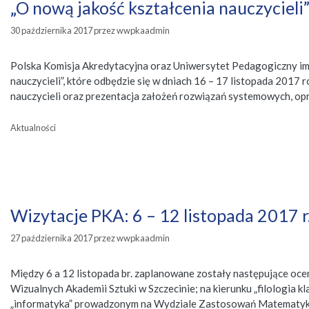
„O nową jakość kształcenia nauczycieli
30 października 2017
przez
wwpkaadmin
Polska Komisja Akredytacyjna oraz Uniwersytet Pedagogiczny im.
nauczycieli”, które odbędzie się w dniach 16 – 17 listopada 201
nauczycieli oraz prezentacja założeń rozwiązań systemowych, o
Kategorie
Aktualności
Wizytacje PKA: 6 – 12 listopada 2017 r
27 października 2017
przez
wwpkaadmin
Między 6 a 12 listopada br. zaplanowane zostały następujące oce
Wizualnych Akademii Sztuki w Szczecinie; na kierunku „filologia
„informatyka” prowadzonym na Wydziale Zastosowań Matematyki 