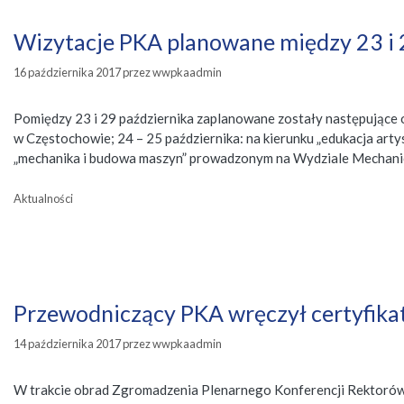
Wizytacje PKA planowane między 23 i 
16 października 2017
przez
wwpkaadmin
Pomiędzy 23 i 29 października zaplanowane zostały następujące 
w Częstochowie; 24 – 25 października: na kierunku „edukacja arty
„mechanika i budowa maszyn” prowadzonym na Wydziale Mechanicz
Kategorie
Aktualności
Przewodniczący PKA wręczył certyfika
14 października 2017
przez
wwpkaadmin
W trakcie obrad Zgromadzenia Plenarnego Konferencji Rektorów Ak