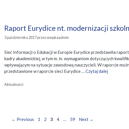
Raport Eurydice nt. modernizacji szkol
3 października 2017
przez
wwpkaadmin
Sieć Informacji o Edukacji w Europie Eurydice przedstawiła rap
kadry akademickiej, w tym m. in. wymaganiom dotyczących kwalif
wpływającym na sytuacje zawodową nauczycieli. W raporcie możn
przedstawione w raporcie sieci Eurydice …
Czytaj dalej
Kategorie
Aktualności
Nawigacja
Page
Page
Page
Page
Page
←
Previous
1
2
3
4
…
59
Next
→
wpisu