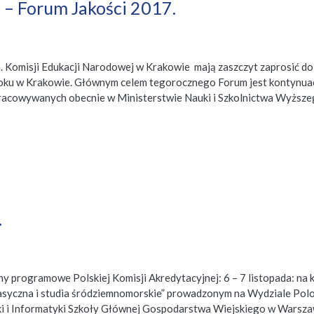
” – Forum Jakości 2017.
 Komisji Edukacji Narodowej w Krakowie mają zaszczyt zaprosić do 
7 roku w Krakowie. Głównym celem tegorocznego Forum jest kontynua
pracowywanych obecnie w Ministerstwie Nauki i Szkolnictwa Wyższe
.
ny programowe Polskiej Komisji Akredytacyjnej: 6 – 7 listopada: na
 klasyczna i studia śródziemnomorskie” prowadzonym na Wydziale Polo
i Informatyki Szkoły Głównej Gospodarstwa Wiejskiego w Warszawie