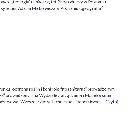
rawo”, „teologia”) Uniwersytet Przyrodniczy w Poznaniu
ersytet im. Adama Mickiewicza w Poznaniu („geografia”)
runku „ochrona roślin i kontrola fitosanitarna” prowadzonym
styka” prowadzonym na Wydziale Zarządzania i Modelowania
 Państwowej Wyższej Szkoły Techniczno-Ekonomicznej …
Czytaj