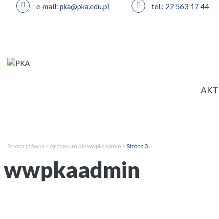
e-mail: pka@pka.edu.pl
tel.: 22 563 17 44
Przejdź
do
treści
AKT
Strona główna
>
Archiwum dla wwpkaadmin
>
Strona 3
wwpkaadmin