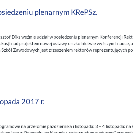
posiedzeniu plenarnym KRePSz.
Krzysztof Diks weźmie udział w posiedzeniu plenarnym Konferencji
kusji nad projektem nowej ustawy o szkolnictwie wyższym i nauce, a 
Szkół Zawodowych jest zrzeszeniem rektorów reprezentujących pol
topada 2017 r.
gramowe na przełomie października i listopada: 3 – 4 listopada: n
ckiewicza w Poznaniu; na kierunku „ratownictwo medyczne” prowad