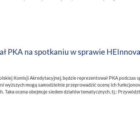
wał PKA na spotkaniu w sprawie HEInnova
Polskiej Komisji Akredytacyjnej, będzie reprezentował PKA podczas
lni wyższych mogą samodzielnie przeprowadzić ocenę ich funkcjono
ych. Taka ocena obejmuje siedem działów tematycznych, tj.: Przywód