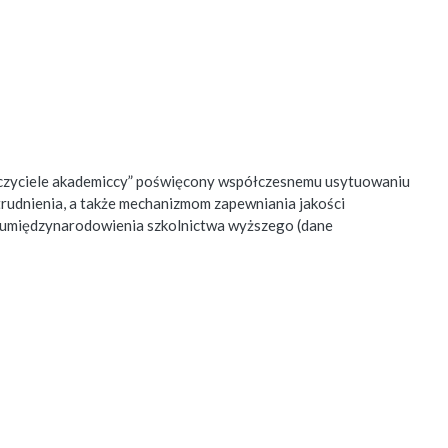
auczyciele akademiccy” poświęcony współczesnemu usytuowaniu
trudnienia, a także mechanizmom zapewniania jakości
h umiędzynarodowienia szkolnictwa wyższego (dane