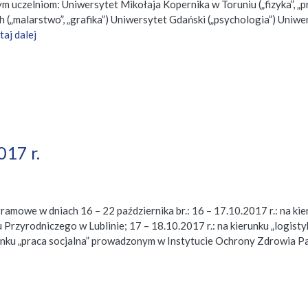
 uczelniom: Uniwersytet Mikołaja Kopernika w Toruniu („fizyka”, „p
h („malarstwo”, „grafika”) Uniwersytet Gdański („psychologia”) Uniw
taj dalej
017 r.
mowe w dniach 16 – 22 października br.: 16 – 17.10.2017 r.: na kie
 Przyrodniczego w Lublinie; 17 – 18.10.2017 r.: na kierunku „logi
runku „praca socjalna” prowadzonym w Instytucie Ochrony Zdrowia