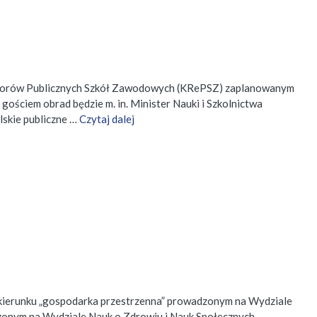
 Rektorów Publicznych Szkół Zawodowych (KRePSZ) zaplanowanym
gościem obrad będzie m. in. Minister Nauki i Szkolnictwa
skie publiczne …
Czytaj dalej
a kierunku „gospodarka przestrzenna” prowadzonym na Wydziale
zonym na Wydziale Nauk o Zdrowiu i Nauk Społecznych