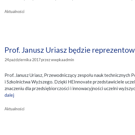
Kategorie
Aktualności
Prof. Janusz Uriasz będzie reprezento
24 października 2017
przez
wwpkaadmin
Prof. Janusz Uriasz, Przewodniczący zespołu nauk technicznych 
i Szkolnictwa Wyższego. Dzięki HEInnovate przedstawiciele ucze
znaczeniu dla przedsiębiorczości i innowacyjności uczelni wyższ
dalej
Kategorie
Aktualności