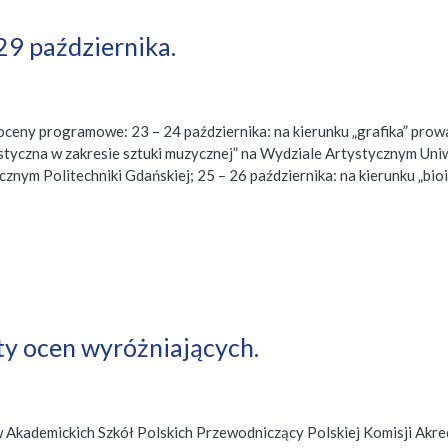
29 października.
oceny programowe: 23 – 24 października: na kierunku „grafika” pro
styczna w zakresie sztuki muzycznej” na Wydziale Artystycznym Uniw
nym Politechniki Gdańskiej; 25 – 26 października: na kierunku „b
ty ocen wyróżniających.
ademickich Szkół Polskich Przewodniczący Polskiej Komisji Akredyt