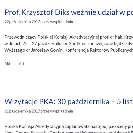
Prof. Krzysztof Diks weźmie udział w 
22 października 2017
przez
wwpkaadmin
Przewodniczący Polskiej Komisji Akredytacyjnej prof. dr hab. 
w dniach 25 – 27 października br. Spotkanie poświęcone będzie dys
Wyższego dr Jarosław Gowin. Konferencja Rektorów Publicznych 
Kategorie
Aktualności
Wizytacje PKA: 30 października – 5 lis
21 października 2017
przez
wwpkaadmin
Polska Komisja Akredytacyjna zaplanowała następujące oceny pro
Nauk Geograficznych i Geologicznych Uniwersytetu im. Adama Mi