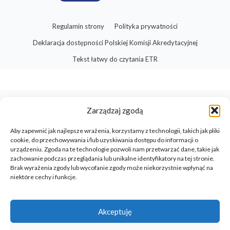
Regulamin strony
Polityka prywatności
Deklaracja dostępności Polskiej Komisji Akredytacyjnej
Tekst łatwy do czytania ETR
Zarządzaj zgodą
Aby zapewnić jak najlepsze wrażenia, korzystamy z technologii, takich jak pliki
cookie, do przechowywania i/lub uzyskiwania dostępu do informacji o
urządzeniu. Zgoda na te technologie pozwoli nam przetwarzać dane, takie jak
zachowanie podczas przeglądania lub unikalne identyfikatory na tej stronie.
Brak wyrażenia zgody lub wycofanie zgody może niekorzystnie wpłynąć na
niektóre cechy i funkcje.
Akceptuję