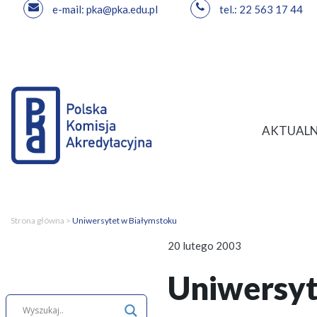
e-mail: pka@pka.edu.pl
tel.: 22 563 17 44
Przejdź
do
treści
AKTUALN
Strona główna
>
Uniwersytet w Białymstoku
20 lutego 2003
Uniwersyt