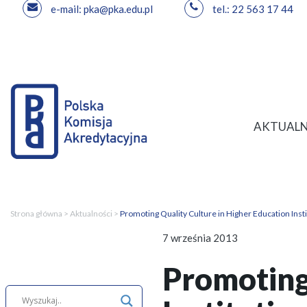
e-mail: pka@pka.edu.pl
tel.: 22 563 17 44
Przejdź
do
treści
AKTUALN
Strona główna
>
Aktualności
>
Promoting Quality Culture in Higher Education Insti
7 września 2013
Promoting