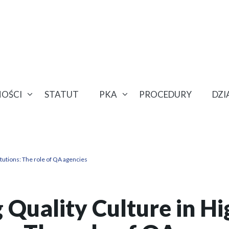
OŚCI
STATUT
PKA
PROCEDURY
DZ
tutions: The role of QA agencies
 Quality Culture in H