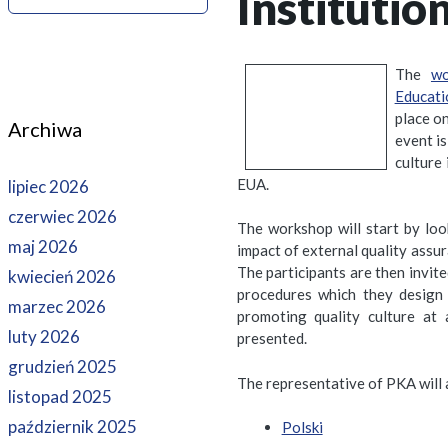
Institutio
The
wo
Educati
place o
Archiwa
event i
culture
EUA.
lipiec 2026
czerwiec 2026
The workshop will start by lo
maj 2026
impact of external quality assur
The participants are then invit
kwiecień 2026
procedures which they design 
marzec 2026
promoting quality culture at 
luty 2026
presented.
grudzień 2025
The representative of PKA will 
listopad 2025
październik 2025
Polski