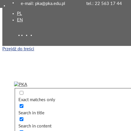
e-mail: pka@pka.edu.pl
tel.: 22 563 17 44
PL
EN
Przejdź do treści
Exact matches only
Search in title
Search in content