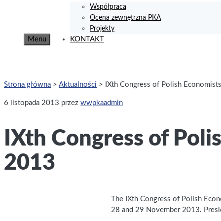
Współpraca
Ocena zewnętrzna PKA
Projekty
Menu
KONTAKT
Strona główna
>
Aktualności
>
IXth Congress of Polish Economis
6 listopada 2013
przez
wwpkaadmin
IXth Congress of Pol
2013
The IXth Congress of Polish Econ
28 and 29 November 2013. Preside