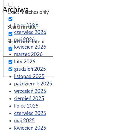
Archiwa
Exact matches only
lipiec 2026
Search in title
czerwiec 2026
maj 2026
Search in content
kwiecień 2026
marzec 2026
luty 2026
grudzień 2025
listopad 2025
październik 2025
wrzesień 2025
sierpień 2025
lipiec 2025
czerwiec 2025
maj 2025
kwiecień 2025