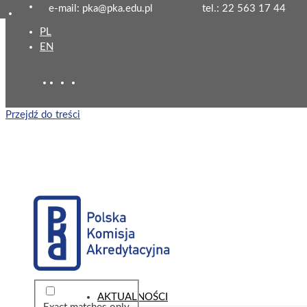
e-mail: pka@pka.edu.pl
tel.: 22 563 17 44
PL
EN
Przejdź do treści
AKTUALNOŚCI