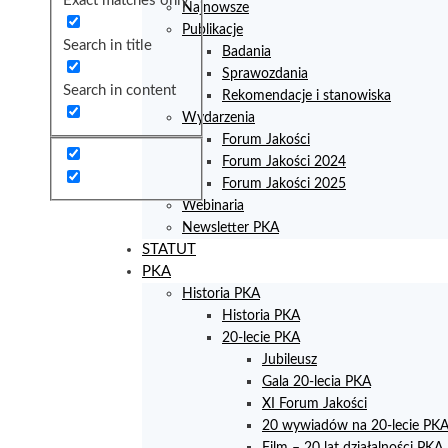
Exact matches only
Najnowsze
Publikacje
Search in title
Badania
Sprawozdania
Search in content
Rekomendacje i stanowiska
Wydarzenia
Forum Jakości
Forum Jakości 2024
Forum Jakości 2025
Webinaria
Newsletter PKA
STATUT
PKA
Historia PKA
Historia PKA
20-lecie PKA
Jubileusz
Gala 20-lecia PKA
XI Forum Jakości
20 wywiadów na 20-lecie PK
Film – 20 lat działalności PKA