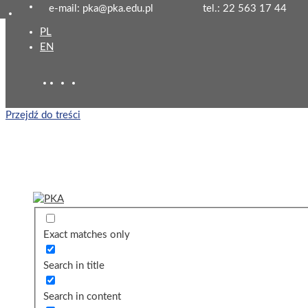
e-mail: pka@pka.edu.pl
tel.: 22 563 17 44
PL
EN
Przejdź do treści
Exact matches only
Search in title
Search in content