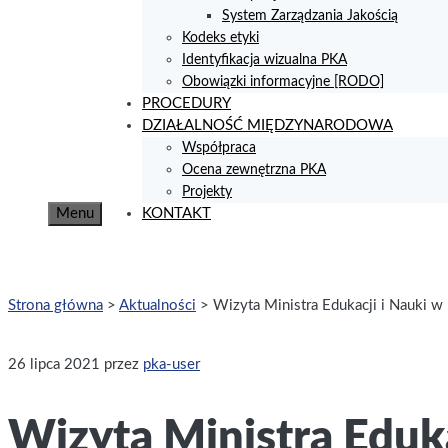
System Zarządzania Jakością
Kodeks etyki
Identyfikacja wizualna PKA
Obowiązki informacyjne [RODO]
PROCEDURY
DZIAŁALNOŚĆ MIĘDZYNARODOWA
Współpraca
Ocena zewnętrzna PKA
Projekty
Menu
KONTAKT
Strona główna
>
Aktualności
>
Wizyta Ministra Edukacji i Nauki w 
26 lipca 2021
przez
pka-user
Wizyta Ministra Eduka