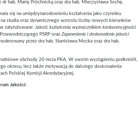
dr hab. Marię Próchnicką oraz dra hab. Mieczysława Sochę.
wała się na umiędzynarodowieniu kształcenia jako czynniku
 na studia oraz dynamicznego wzrostu liczby nowych kierunków
jne zatytułowane:
Jakość kształcenia wyznacznikiem konkurencyjności
– Przewodniczącego PSRP oraz
Zapewnienie i doskonalenie jakości
oderowany przez dra hab. Stanisława Mocka oraz dra hab.
dwudniowe obchody 20-lecia PKA. W swoim wystąpieniu podkreślił,
ego okresu, lecz także motywacją do dalszego doskonalenia
ach Polskiej Komisji Akredytacyjnej.
orum Jakości: