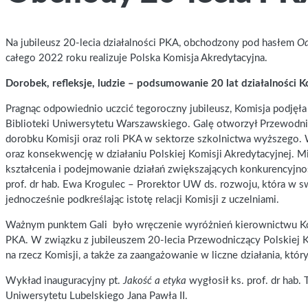
Na jubileusz 20-lecia działalności PKA, obchodzony pod hasłem
Od
całego 2022 roku realizuje Polska Komisja Akredytacyjna.
Dorobek, refleksje, ludzie – podsumowanie 20 lat działalności K
Pragnąc odpowiednio uczcić tegoroczny jubileusz, Komisja podjęła
Biblioteki Uniwersytetu Warszawskiego. Galę otworzył Przewodnicz
dorobku Komisji oraz roli PKA w sektorze szkolnictwa wyższego. 
oraz konsekwencję w działaniu Polskiej Komisji Akredytacyjnej. Mi
kształcenia i podejmowanie działań zwiększających konkurencyjno
prof. dr hab. Ewa Krogulec – Prorektor UW ds. rozwoju, która w s
jednocześnie podkreślając istotę relacji Komisji z uczelniami.
Ważnym punktem Gali było wręczenie wyróżnień kierownictwu Komi
PKA. W związku z jubileuszem 20-lecia Przewodniczący Polskiej K
na rzecz Komisji, a także za zaangażowanie w liczne działania, któr
Wykład inauguracyjny pt.
Jakość a etyka
wygłosił ks. prof. dr hab.
Uniwersytetu Lubelskiego Jana Pawła II.