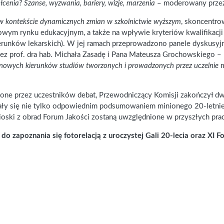
łcenia? Szanse, wyzwania, bariery, wizje, marzenia
– moderowany przez 
w kontekście dynamicznych zmian w szkolnictwie wyższym
, skoncentro
owym rynku edukacyjnym, a także na wpływie kryteriów kwalifikacji
ierunków lekarskich). W jej ramach przeprowadzono panele dyskusy
z prof. dra hab. Michała Zasadę i Pana Mateusza Grochowskiego 
y nowych kierunków studiów tworzonych i prowadzonych przez uczelnie
m
uszone przez uczestników debat, Przewodniczący Komisji zakończył 
stały się nie tylko odpowiednim podsumowaniem minionego 20-letni
ioski z obrad Forum Jakości zostaną uwzględnione w przyszłych prac
o zapoznania się fotorelacją z uroczystej Gali 20-lecia
oraz XI F