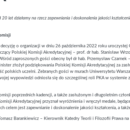
 20 lat działamy na rzecz zapewniania i doskonalenia jakości kształcen
omisji
 decyzję o organizacji w dniu 26 października 2022 roku uroczyste
ący Polskiej Komisji Akredytacyjnej – prof. dr hab. Stanisław Wrz
Wśród zaproszonych gości obecny był dr hab. Przemysław Czarnek – M
nister złożył podziękowania Polskiej Komisji Akredytacyjnej za zas
ść polskich uczelni. Zebranych gości w murach Uniwersytetu Warsza
wojej wypowiedzi odniosła się do szczególnej roli PKA w systemie 
sji poprzednich kadencji, a także zasłużonym i długoletnim czło
omisji Akredytacyjnej przyznał wyróżnienia i wręczył medale, będąc
ych celem jest zapewnianie i doskonalenie jakości kształcenia, a tak
 Tomasz Barankiewicz – Kierownik Katedry Teorii i Filozofii Prawa n