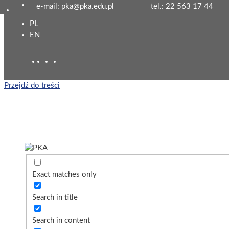
e-mail: pka@pka.edu.pl
tel.: 22 563 17 44
PL
EN
Przejdź do treści
Exact matches only
Search in title
Search in content