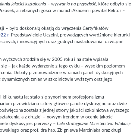
ania jakości kształcenia – wyzwania na przyszłość
, które odbyło się
rzosek, a zebranych gości w murach Akademii powitał Rektor –
sji – było doskonałą okazją do wręczenia Certyfikatów
022 r
. Przedstawiciele Uczelni, prowadzących wyróżnione kierunki
utecznych, innowacyjnych oraz godnych naśladowania rozwiązań
 wyższych zrodziła się w 2005 roku i na stałe wpisała
e się – jak każde wydarzenie z tego cyklu – wysokim poziomem
ałcenia. Debaty przeprowadzone w ramach paneli dyskusyjnych
z dynamicznych zmian w szkolnictwie wyższym oraz jego
i kilkunastu lat stało się synonimem profesjonalizmu
narium przewidziano cztery główne panele dyskusyjne oraz dwie
oświęcona została z jednej strony jakości szkolnictwa wyższego
ztałcenia, a z drugiej – nowym trendom w ocenie jakości
anele dyskusyjne: pierwszy –
Cele strategiczne Ministerstwa Edukacji
wskiego oraz prof. dra hab. Zbigniewa Marciniaka oraz drugi