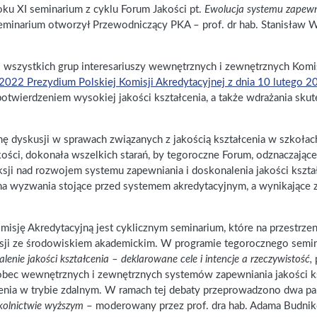
oku XI seminarium z cyklu Forum Jakości pt.
Ewolucja systemu zapewni
minarium otworzył Przewodniczący PKA – prof. dr hab. Stanisław W
i wszystkich grup interesariuszy wewnętrznych i zewnętrznych Komi
2022 Prezydium Polskiej Komisji Akredytacyjnej z dnia 10 lutego 2
potwierdzeniem wysokiej jakości kształcenia, a także wdrażania sk
ę dyskusji w sprawach związanych z jakością kształcenia w szkołach
ości, dokonała wszelkich starań, by tegoroczne Forum, odznaczając
sji nad rozwojem systemu zapewniania i doskonalenia jakości kszt
 wyzwania stojące przed systemem akredytacyjnym, a wynikające 
isję Akredytacyjną jest cyklicznym seminarium, które na przestrzen
misji ze środowiskiem akademickim. W programie tegorocznego semi
lenie jakości kształcenia – deklarowane cele i intencje a rzeczywistość,
p
wobec wewnętrznych i zewnętrznych systemów zapewniania jakości ks
cenia w trybie zdalnym. W ramach tej debaty przeprowadzono dwa p
zkolnictwie wyższym
– moderowany przez prof. dra hab. Adama Budniko