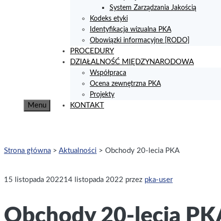
System Zarządzania Jakością
Kodeks etyki
Identyfikacja wizualna PKA
Obowiązki informacyjne [RODO]
PROCEDURY
DZIAŁALNOŚĆ MIĘDZYNARODOWA
Współpraca
Ocena zewnętrzna PKA
Projekty
Menu
KONTAKT
Strona główna
>
Aktualności
>
Obchody 20-lecia PKA
15 listopada 2022
14 listopada 2022
przez
pka-user
Obchody 20-lecia PK