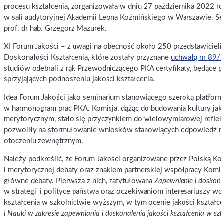
procesu kształcenia, zorganizowała w dniu 27 października 2022 r
w sali audytoryjnej Akademii Leona Koźmińskiego w Warszawie. Se
prof. dr hab. Grzegorz Mazurek.
XI Forum Jakości – z uwagi na obecność około 250 przedstawiciel
Doskonałości Kształcenia, które zostały przyznane
uchwałą nr 89/
studiów odebrali z rąk Przewodniczącego PKA certyfikaty, będące 
sprzyjających podnoszeniu jakości kształcenia.
Idea Forum Jakości jako seminarium stanowiącego szeroką platform
w harmonogram prac PKA. Komisja, dążąc do budowania kultury jak
merytorycznym, stało się przyczynkiem do wielowymiarowej reflek
pozwoliły na sformułowanie wniosków stanowiących odpowiedź na
otoczeniu zewnętrznym.
Należy podkreślić, że Forum Jakości organizowane przez Polską Kom
i merytorycznej debaty oraz znakiem partnerskiej współpracy Ko
główne debaty. Pierwsza z nich, zatytułowana
Zapewnienie i doskona
w strategii i polityce państwa oraz oczekiwaniom interesariuszy 
kształcenia w szkolnictwie wyższym, w tym ocenie jakości kształ
i Nauki w zakresie zapewniania i doskonalenia jakości kształcenia w s