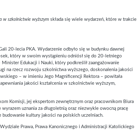
ia w szkolnictwie wyższym
składa się wiele wydarzeń, które w trakcie
j Gali 20-lecia PKA. Wydarzenie odbyło się w budynku dawnej
osek, który w swoim wystąpieniu odniósł się do 20-letniego
inister Edukacji i Nauki, który podkreślił zaangażowanie
ługi na rzecz rozwoju szkolnictwa wyższego, doskonalenia jakości
wskiego – w imieniu Jego Magnificencji Rektora – powitała
zapewniania jakości kształcenia w szkolnictwie wyższym,
nkom Komisji, jej ekspertom zewnętrznym oraz pracownikom Biura
e wyrazem uznania za długoletnią oraz niezwykle owocną pracę
że budowanie kultury jakości na polskich uczelniach.
a Wydziale Prawa, Prawa Kanonicznego i Administracji Katolickiego