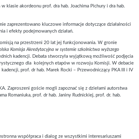
klasie akordeonu prof. dra hab. Joachima Pichury i dra hab.
lmie zaprezentowano kluczowe informacje dotyczące działalności
nia i efekty podejmowanych działań.
isją na przestrzeni 20 lat jej funkcjonowania. W gronie
olska Komisja Akredytacyjna w systemie szkolnictwa wyższego
rzednich kadencji. Debata stworzyła wyjątkową możliwość podjęcia
erystycznego dla kolejnych etapów w rozwoju Komisji. W debacie
kadencji, prof. dr hab. Marek Rocki – Przewodniczący PKA III i IV
KA. Zaproszeni goście mogli zapoznać się z dziełami autorstwa
ama Romaniuka, prof. dr hab. Janiny Rudnickiej, prof. dr. hab.
stronna współpraca i dialog ze wszystkimi interesariuszami