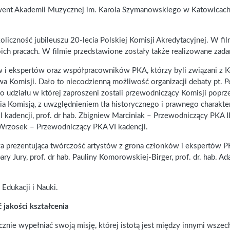
lwent Akademii Muzycznej im. Karola Szymanowskiego w Katowicach w 
liczność jubileuszu 20-lecia Polskiej Komisji Akredytacyjnej. W fi
oich pracach. W filmie przedstawione zostały także realizowane zada
i ekspertów oraz współpracowników PKA, którzy byli związani z Kom
wa Komisji. Dało to niecodzienną możliwość organizacji debaty pt.
P
do udziału w której zaproszeni zostali przewodniczący Komisji pop
 Komisją, z uwzględnieniem tła historycznego i prawnego charakt
 kadencji, prof. dr hab. Zbigniew Marciniak – Przewodniczący PKA II 
w Wrzosek – Przewodniczący PKA VI kadencji.
wa prezentująca twórczość artystów z grona członków i ekspertów P
ary Jury, prof. dr hab. Pauliny Komorowskiej-Birger, prof. dr. hab. Ad
Edukacji i Nauki.
 jakości kształcenia
nie wypełniać swoją misję, której istotą jest między innymi wszech