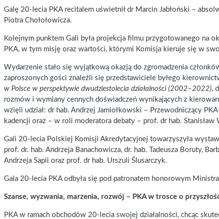
Galę 20-lecia PKA recitalem uświetnił dr Marcin Jabłoński – abso
Piotra Chołołowicza.
Kolejnym punktem Gali była projekcja filmu przygotowanego na oko
PKA, w tym misję oraz wartości, którymi Komisja kieruje się w sw
Wydarzenie stało się wyjątkową okazją do zgromadzenia członków 
zaproszonych gości znaleźli się przedstawiciele byłego kierownict
w Polsce w perspektywie dwudziestolecia działalności (2002–2022)
, 
rozmów i wymiany cennych doświadczeń wynikających z kierowania
wzięli udział: dr hab. Andrzej Jamiołkowski – Przewodniczący PKA I
kadencji oraz – w roli moderatora debaty – prof. dr hab. Stanisła
Gali 20-lecia Polskiej Komisji Akredytacyjnej towarzyszyła wysta
prof. dr. hab. Andrzeja Banachowicza, dr. hab. Tadeusza Boruty, Barb
Andrzeja Sapii oraz prof. dr hab. Urszuli Ślusarczyk.
Gala 20-lecia PKA odbyła się pod patronatem honorowym Ministra 
Szanse, wyzwania, marzenia, rozwój – PKA w trosce o przyszłość
PKA w ramach obchodów 20-lecia swojej działalności, chcąc skutecz