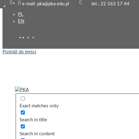
e-mail: pka@pka.edu.pl
tel.: 22 563 17 44
PL
EN
Przejdź do treści
Exact matches only
Search in title
Search in content