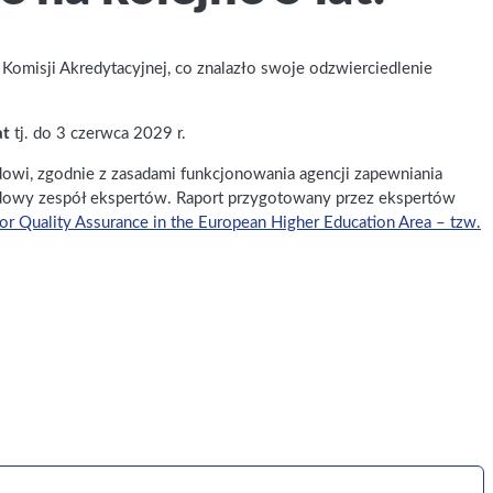
j Komisji Akredytacyjnej, co znalazło swoje odzwierciedlenie
at
tj. do 3 czerwca 2029 r.
lądowi, zgodnie z zasadami funkcjonowania agencji zapewniania
odowy zespół ekspertów. Raport przygotowany przez ekspertów
r Quality Assurance in the European Higher Education Area – tzw.