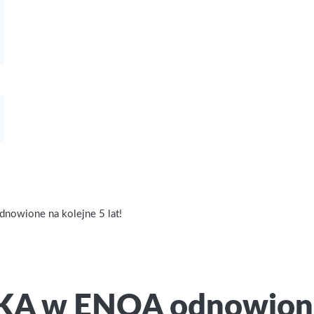
owione na kolejne 5 lat!
KA w ENQA odnowione n