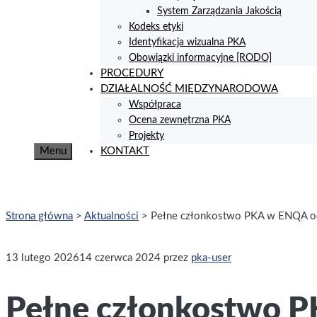
System Zarządzania Jakością
Kodeks etyki
Identyfikacja wizualna PKA
Obowiązki informacyjne [RODO]
PROCEDURY
DZIAŁALNOŚĆ MIĘDZYNARODOWA
Współpraca
Ocena zewnętrzna PKA
Projekty
Menu
KONTAKT
Strona główna
>
Aktualności
>
Pełne członkostwo PKA w ENQA odn
13 lutego 2026
14 czerwca 2024
przez
pka-user
Pełne członkostwo P