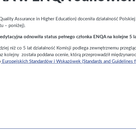
Quality Assurance in Higher Education) doceniła działalność Polskie
u – poniżej).
edytacyjna odnowiła status pełnego członka ENQA na kolejne 5 l
zadziej niż co 5 lat działalność Komisji podlega zewnętrznemu przeg
z kolejny została poddana ocenie, którą przeprowadził międzynar
o
Europejskich Standardów i Wskazówek (Standards and Guidelines fo