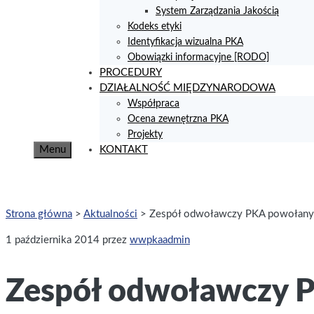
System Zarządzania Jakością
Kodeks etyki
Identyfikacja wizualna PKA
Obowiązki informacyjne [RODO]
PROCEDURY
DZIAŁALNOŚĆ MIĘDZYNARODOWA
Współpraca
Ocena zewnętrzna PKA
Projekty
Menu
KONTAKT
Strona główna
>
Aktualności
>
Zespół odwoławczy PKA powołany
1 października 2014
przez
wwpkaadmin
Zespół odwoławczy 