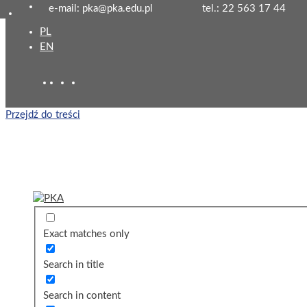
e-mail: pka@pka.edu.pl
tel.: 22 563 17 44
PL
EN
Przejdź do treści
Exact matches only
Search in title
Search in content