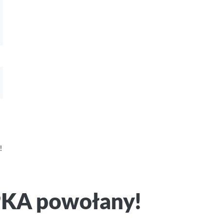
!
PKA powołany!